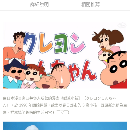
付款後全家取貨
結帳頁面，進行簡訊認證並確認金額後，即可完成結帳。
詳細說明
相關推薦
２．訂單成立數日內，您將收到繳費通知簡訊。
每筆NT$70，滿NT$699(含以上)免運費
３．收到繳費通知簡訊後14天內，點擊此簡訊中的連結，可透過四大超商／
ATM／網路銀行／等多元方式進行付款，方視為交易完成。
7-11取貨付款
※ 請注意：結帳手續完成當下不需立刻繳費，但若您需要取消訂單，請聯絡
每筆NT$70，滿NT$899(含以上)免運費
購買商品的店家。未經商家同意取消之訂單仍視為有效，需透過AFTEE先享
後付繳納相關費用。
付款後7-11取貨
※ 交易是否成功請以「AFTEE先享後付 」之結帳頁面顯示為準，若有關於
是否繳費成功／繳費後需取消欲退款等相關疑問，請聯繫「AFTEE先享後付
每筆NT$70，滿NT$899(含以上)免運費
客戶支援中心」
https://netprotections.freshdesk.com/support/home
宅配
【注意事項】
１．透過由恩沛科技股份有限公司提供之「AFTEE先享後付」服務完成之交
每筆NT$80，滿NT$899(含以上)免運費
易，需依本服務之必要範圍內提供個人資料，並將交易相關給付款項請求債
權轉讓予恩沛科技股份有限公司。
國家/地區配送
查看運費
２．關於個人資料處理事宜，請瀏覽以下網址：
https://aftee.tw/terms/#terms3
３．未成年的使用者請事先徵得法定代理人或監護人之同意方可使用
「AFTEE先享後付」，若未經同意申辦者引起之損失，本公司不負相關責
由日本漫畫家臼井儀人所著的漫畫《蠟筆小新》（クレヨンしんちゃ
任。
４．使用「AFTEE先享後付」時，將依據個別帳號之用戶狀況，依本公司即
ん），於 1990 年開始連載，故事以春日部市的 5 歲小孩－野原新之助為主
時審查核予不同之上限額度；若仍有額度不足之情形，本公司將視審查結果
(~￣▽￣)~
角，描寫搞笑趣味的生活日常
請求用戶進行身份認證。
５．嚴禁一人註冊多個帳號或使用他人資訊註冊。若發現惡意使用之情形，
恩沛科技股份有限公司將有權停止該用戶之使用額度並採取法律行動。