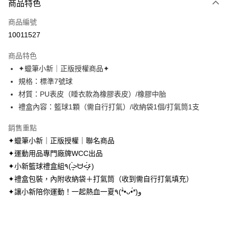
商品特色
信用卡一次付款
商品編號
超商取貨付款
10011527
LINE Pay
商品特色
Apple Pay
✦蠟筆小新｜正版授權商品✦
規格：標準7號球
街口支付
材質：PU表皮（睡衣款為橡膠表皮）/橡膠中胎
悠遊付
禮盒內容：籃球1顆（需自行打氣）/收納袋1個/打氣筒1支
AFTEE先享後付
銷售重點
相關說明
✦蠟筆小新｜正版授權｜聯名商品
【關於「AFTEE先享後付」】
✦運動用品專門廠牌WCC出品
ATM付款
AFTEE先享後付是「在收到商品之後才付款」的支付方式。 讓您購物簡單
便利好安心！
✦小新籃球禮盒組٩( ˃̶͈̀ᗨ˂̶͈́۶)
１．簡單：不需註冊會員、不需綁卡、不需儲值。
✦禮盒包裝，內附收納袋＋打氣筒（收到需自行打氣填充）
運送方式
２．便利：只要手機號碼，簡訊認證，即可結帳。
✦讓小新陪你運動！一起熱血一夏٩(*•̀ᴗ•́*)و
３．安心：先確認商品／服務後，再付款。
全家取貨付款
每筆NT$70，滿NT$699(含以上)免運費
【「AFTEE先享後付」結帳流程】
１．於結帳方式選擇「AFTEE先享後付」後，將跳轉至「AFTEE先享後付」