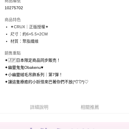
商品編號
超商取貨付款
10275702
LINE Pay
商品特色
Apple Pay
✦CRUX｜正版授權✦
尺寸：約6×5.5×2CM
街口支付
材質：聚脂纖維
悠遊付
銷售重點
AFTEE先享後付
✦🇯🇵日本限定商品同步販売！
相關說明
✦幽靈鬼鬼Obakenu♥︎
【關於「AFTEE先享後付」】
✦小幽靈絨毛吊飾系列｜第7彈！
ATM付款
AFTEE先享後付是「在收到商品之後才付款」的支付方式。 讓您購物簡單
便利好安心！
✦讓這隻療癒的小妖怪來巴著你們不放(*ฅ́˘ฅ̀*)♡
１．簡單：不需註冊會員、不需綁卡、不需儲值。
運送方式
２．便利：只要手機號碼，簡訊認證，即可結帳。
３．安心：先確認商品／服務後，再付款。
全家取貨付款
每筆NT$70，滿NT$699(含以上)免運費
詳細說明
相關推薦
【「AFTEE先享後付」結帳流程】
１．於結帳方式選擇「AFTEE先享後付」後，將跳轉至「AFTEE先享後付」
付款後全家取貨
結帳頁面，進行簡訊認證並確認金額後，即可完成結帳。
２．訂單成立數日內，您將收到繳費通知簡訊。
每筆NT$70，滿NT$699(含以上)免運費
３．收到繳費通知簡訊後14天內，點擊此簡訊中的連結，可透過四大超商／