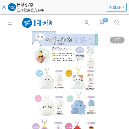
日落小物
開啟APP
立刻使用官方APP
0
1
/
7