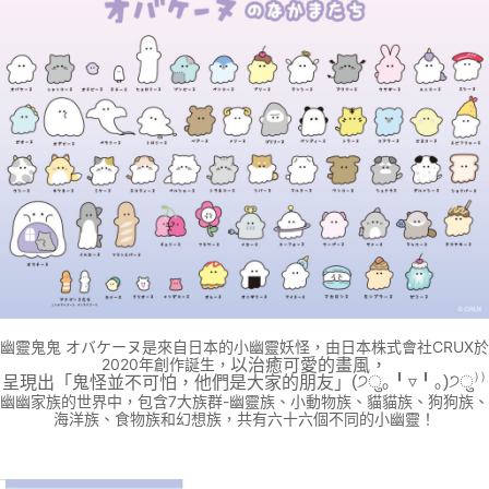
ATM／網路銀行／等多元方式進行付款，方視為交易完成。
7-11取貨付款
※ 請注意：結帳手續完成當下不需立刻繳費，但若您需要取消訂單，請聯絡
每筆NT$70，滿NT$899(含以上)免運費
購買商品的店家。未經商家同意取消之訂單仍視為有效，需透過AFTEE先享
後付繳納相關費用。
付款後7-11取貨
※ 交易是否成功請以「AFTEE先享後付 」之結帳頁面顯示為準，若有關於
是否繳費成功／繳費後需取消欲退款等相關疑問，請聯繫「AFTEE先享後付
每筆NT$70，滿NT$899(含以上)免運費
客戶支援中心」
https://netprotections.freshdesk.com/support/home
宅配
【注意事項】
１．透過由恩沛科技股份有限公司提供之「AFTEE先享後付」服務完成之交
每筆NT$80，滿NT$899(含以上)免運費
易，需依本服務之必要範圍內提供個人資料，並將交易相關給付款項請求債
權轉讓予恩沛科技股份有限公司。
２．關於個人資料處理事宜，請瀏覽以下網址：
https://aftee.tw/terms/#terms3
３．未成年的使用者請事先徵得法定代理人或監護人之同意方可使用
「AFTEE先享後付」，若未經同意申辦者引起之損失，本公司不負相關責
任。
幽靈鬼鬼
是來自日本的小幽靈妖怪，由日本株式會社CRUX於
オバケーヌ
４．使用「AFTEE先享後付」時，將依據個別帳號之用戶狀況，依本公司即
以治癒可愛的畫風，
2020年創作誕生，
時審查核予不同之上限額度；若仍有額度不足之情形，本公司將視審查結果
呈現出「鬼怪並不可怕，他們是大家的朋友」
(੭ु｡╹▿╹｡)੭ु⁾⁾
請求用戶進行身份認證。
幽幽家族的世界中，包含7大族群-幽靈族、小動物族、貓貓族、狗狗族、
５．嚴禁一人註冊多個帳號或使用他人資訊註冊。若發現惡意使用之情形，
海洋族、食物族和幻想族，共有六十六個不同的小幽靈！
恩沛科技股份有限公司將有權停止該用戶之使用額度並採取法律行動。