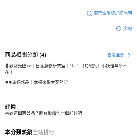
顯示電腦版詳細說明
客服
商品相關分類 (4)
查看全部
💈歡迎光臨>>｜日落選物研究室｜🔍
〔幻想系〕小妖怪無所不
在！
✸✸本週新品｜幸福來得太突然♡
評價
喜歡這個商品嗎？購買後給他一個好評吧
本分類熱銷
全站排行