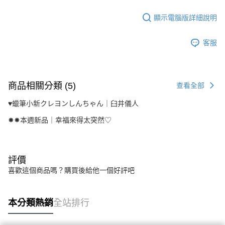
顯示電腦版詳細說明
客服
商品相關分類 (5)
查看全部
♥︎蠟筆小新クレヨンしんちゃん｜臼井儀人
✸✸本週新品｜幸福來得太突然♡
評價
喜歡這個商品嗎？購買後給他一個好評吧
本分類熱銷
全站排行