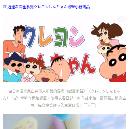
ATM／網路銀行／等多元方式進行付款，方視為交易完成。
7-11取貨付款
👉🏻這邊看看全系列クレヨンしんちゃん蠟筆小新商品
※ 請注意：結帳手續完成當下不需立刻繳費，但若您需要取消訂單，請聯絡
每筆NT$70，滿NT$899(含以上)免運費
購買商品的店家。未經商家同意取消之訂單仍視為有效，需透過AFTEE先享
後付繳納相關費用。
付款後7-11取貨
※ 交易是否成功請以「AFTEE先享後付 」之結帳頁面顯示為準，若有關於
是否繳費成功／繳費後需取消欲退款等相關疑問，請聯繫「AFTEE先享後付
每筆NT$70，滿NT$899(含以上)免運費
客戶支援中心」
https://netprotections.freshdesk.com/support/home
宅配
【注意事項】
１．透過由恩沛科技股份有限公司提供之「AFTEE先享後付」服務完成之交
每筆NT$80，滿NT$899(含以上)免運費
易，需依本服務之必要範圍內提供個人資料，並將交易相關給付款項請求債
權轉讓予恩沛科技股份有限公司。
國家/地區配送
查看運費
２．關於個人資料處理事宜，請瀏覽以下網址：
https://aftee.tw/terms/#terms3
３．未成年的使用者請事先徵得法定代理人或監護人之同意方可使用
「AFTEE先享後付」，若未經同意申辦者引起之損失，本公司不負相關責
任。
由日本漫畫家臼井儀人所著的漫畫《蠟筆小新》（クレヨンしんちゃ
４．使用「AFTEE先享後付」時，將依據個別帳號之用戶狀況，依本公司即
時審查核予不同之上限額度；若仍有額度不足之情形，本公司將視審查結果
ん），
於 1990 年開始連載，
故事以春日部市的 5 歲小孩－野原新之助為主
請求用戶進行身份認證。
角，描寫搞笑趣味的生活日常
(~￣▽￣)~
５．嚴禁一人註冊多個帳號或使用他人資訊註冊。若發現惡意使用之情形，
恩沛科技股份有限公司將有權停止該用戶之使用額度並採取法律行動。