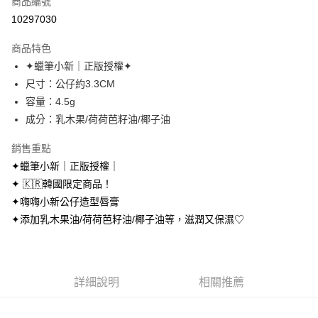
商品編號
超商取貨付款
10297030
LINE Pay
商品特色
Apple Pay
✦蠟筆小新｜正版授權✦
尺寸：公仔約3.3CM
街口支付
容量：4.5g
悠遊付
成分：乳木果/荷荷芭籽油/椰子油
AFTEE先享後付
銷售重點
相關說明
✦蠟筆小新｜正版授權｜
【關於「AFTEE先享後付」】
✦ 🇰🇷韓國限定商品！
ATM付款
AFTEE先享後付是「在收到商品之後才付款」的支付方式。 讓您購物簡單
便利好安心！
✦嗨嗨小新公仔造型唇膏
１．簡單：不需註冊會員、不需綁卡、不需儲值。
✦添加乳木果油/荷荷芭籽油/椰子油等，滋潤又保濕♡
運送方式
２．便利：只要手機號碼，簡訊認證，即可結帳。
３．安心：先確認商品／服務後，再付款。
全家取貨付款
每筆NT$70，滿NT$699(含以上)免運費
【「AFTEE先享後付」結帳流程】
１．於結帳方式選擇「AFTEE先享後付」後，將跳轉至「AFTEE先享後付」
詳細說明
相關推薦
付款後全家取貨
結帳頁面，進行簡訊認證並確認金額後，即可完成結帳。
２．訂單成立數日內，您將收到繳費通知簡訊。
每筆NT$70，滿NT$699(含以上)免運費
３．收到繳費通知簡訊後14天內，點擊此簡訊中的連結，可透過四大超商／