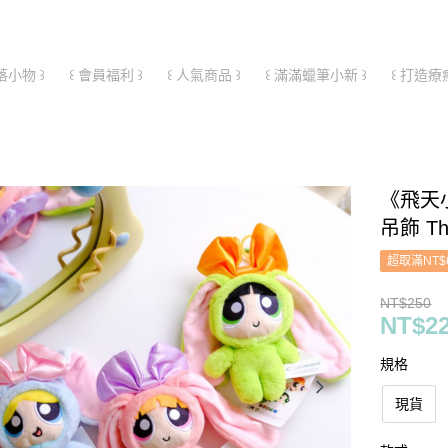
落小物 ꒱
꒰ 會員福利 ꒱
꒰ 人氣商品 ꒱
꒰ 滿滿蠟筆小新 ꒱
꒰ 打造療
《飛天
吊飾 The
超取滿NT$
NT$250
NT$2
規格
現貨