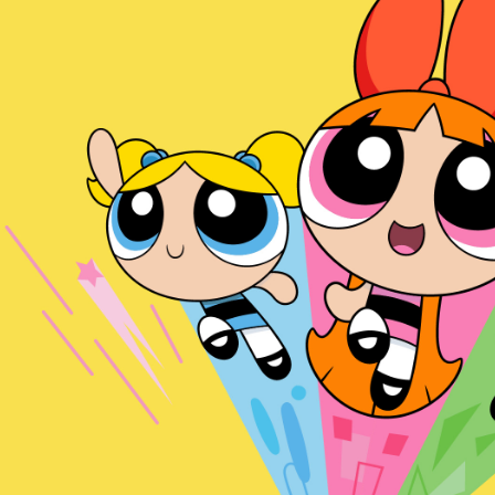
是否繳費成
付款後7-1
付客戶支
每筆NT$7
【注意事
宅配
１．透過由
交易，需
每筆NT$8
求債權轉
２．關於
https://aft
３．未成
「AFTE
任。
４．使用「
即時審查
結果請求
５．嚴禁
形，恩沛
動。