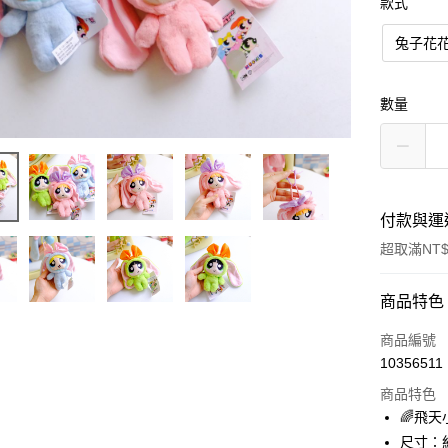
款式
兔子花
數量
付款與運
超取滿NT$
付款方式
商品特色
信用卡一
商品編號
10356511
超商取貨
商品特色
LINE Pay
🌈飛
尺寸：