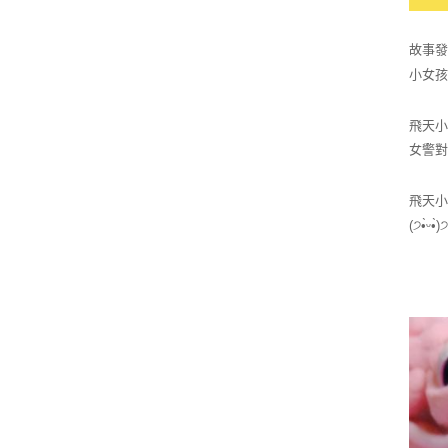
故事發
小女孩
飛天小
女警
飛天
(੭•̀ᵕ•̀)