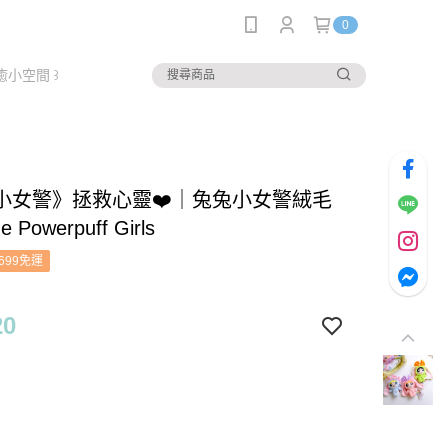
0
癒小空間 ꒱
小女警》拯救心靈❤️｜兔兔小女警絨毛
 Powerpuff Girls
699免運
20