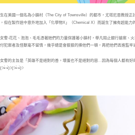
生在美國一個名為小鎮村（The City of Townsville）的都市，尤塔
，但在製作途中意外地加入「化學物X」（Chemical X）而誕生了擁有超能
女警-花花、泡泡、毛毛憑著她們的力量保護著小鎮村，舉凡阻止銀行搶案、
對付犯案者及怪獸毫不留情，幾乎總是會狠狠的揍他們一頓，再把他們丟進監牢
小女警的主旨是「英雄不是絕對的善，壞蛋也不是絕對的惡…因為每個人都有好
੭(੭•̀ᵕ•̀)੭(੭•̀ᵕ•̀)੭