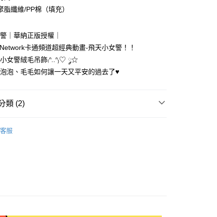
聚脂纖維/PP棉（填充）
女警｜華納正版授權｜
on Network卡通頻道超經典動畫-飛天小女警！！
享後付
女警絨毛吊飾₍ᐢ..ᐢ₎♡ ༘☆
、泡泡、毛毛如何讓一天又平安的過去了♥
FTEE先享後付」】
先享後付是「在收到商品之後才付款」的支付方式。 讓您購物簡單
心！
：不需註冊會員、不需綁卡、不需儲值。
類 (2)
：只要手機號碼，簡訊認證，即可結帳。
：先確認商品／服務後，再付款。
e Powerpuff Girls｜C.N.
客服
付款
EE先享後付」結帳流程】
新品｜幸福來得太突然♡
0，滿NT$699(含以上)免運費
方式選擇「AFTEE先享後付」後，將跳轉至「AFTEE先享後
頁面，進行簡訊認證並確認金額後，即可完成結帳。
家取貨
成立數日內，您將收到繳費通知簡訊。
費通知簡訊後14天內，點擊此簡訊中的連結，可透過四大超商
0，滿NT$699(含以上)免運費
網路銀行／等多元方式進行付款，方視為交易完成。
：結帳手續完成當下不需立刻繳費，但若您需要取消訂單，請聯
付款
的店家。未經商家同意取消之訂單仍視為有效，需透過AFTEE
繳納相關費用。
0，滿NT$899(含以上)免運費
否成功請以「AFTEE先享後付 」之結帳頁面顯示為準，若有關於