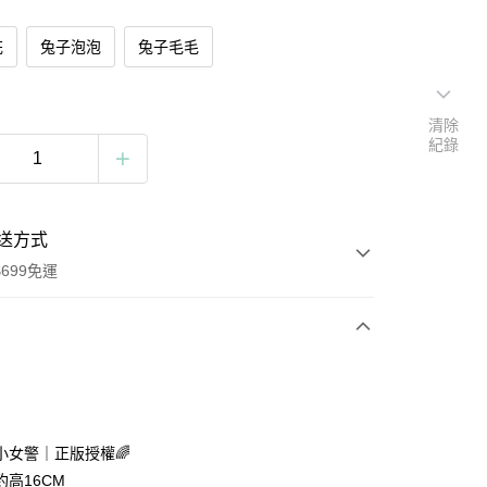
花
兔子泡泡
兔子毛毛
清除
紀錄
送方式
699免運
次付款
付款
天小女警｜正版授權🌈
約高16CM