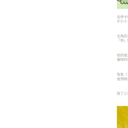
吉伊卡
か小さく
主角的
「呀」
他的朋
貓咪的
兔兔（
會想辦
除了三