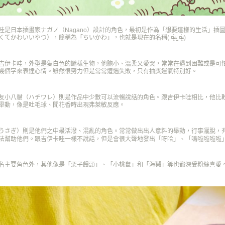
哇是日本插畫家ナガノ（Nagano）設計的角色，最初是作為「想要這樣的生活」插
てかわいいやつ），簡稱為「ちいかわ」，也就是現在的名稱( ¤̴̶̷̤́ ‧̫̮ ¤̴̶̷̤̀ )
吉伊卡哇，外型是隻白色的謎樣生物，他膽小、溫柔又愛哭，常常在遇到困難或是可
幾個字來表達心情。雖然很努力但是常常遭遇失敗，只有抽獎運氣特別好。
友小八貓（ハチワレ）則是作品中少數可以流暢說話的角色。跟吉伊卡哇相比，他比
舉動，像是吐毛球、聞花香時出現弗萊敏反應。
うさぎ）則是他們之中最活潑、混亂的角色。常常做出出人意料的舉動，行事灑脫，
法幫助他們。跟吉伊卡哇一樣不說話，但是會很大聲地發出「呀哈」、「嗚啦啦啦啦
名主要角色外，其他像是「栗子饅頭」、「小桃鼠」和「海獺」等也都深受粉絲喜愛