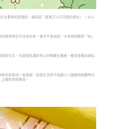
圖的主要角色登場的。被說是「感覺又小又可愛的傢伙」（ なん
怕的東西時忍不住哭出來。幾乎不會說話，大多時候都用「哇」
較擅長社交，也是個充滿好奇心的樂觀主義者。經常會做出類似
有時也會惹出一些麻煩。但是在吉伊卡哇跟小八貓遇到困難時也
」之類的奇特聲音。
。