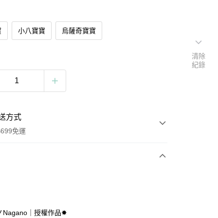
寶
小八寶寶
烏薩奇寶寶
清除
紀錄
送方式
699免運
次付款
付款
Nagano｜授權作品✸