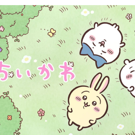
※ 交易是
是否繳費成
付款後7-1
付客戶支
每筆NT$7
【注意事
宅配
１．透過由
交易，需
每筆NT$8
求債權轉
２．關於
國家/地區
https://aft
３．未成
「AFTE
任。
４．使用「
即時審查
結果請求
５．嚴禁
形，恩沛
動。