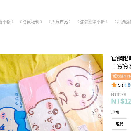
落小物 ꒱
꒰ 會員福利 ꒱
꒰ 人氣商品 ꒱
꒰ 滿滿蠟筆小新 ꒱
꒰ 打造療
官網限
｜寶寶
超取滿NT$
5 (
4
NT$199
NT$1
規格
現貨