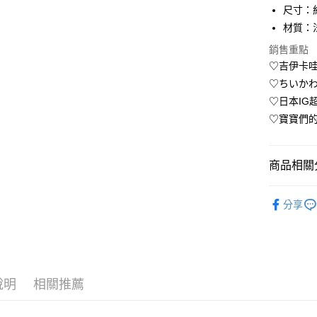
尺寸：約
Apple Pay
材質：
街口支付
銷售重點
♡吉伊卡
悠遊付
♡ちいか
AFTEE先
♡日本IG
相關說明
♡寶寶們的專
【關於「A
ATM付款
AFTEE
便利好安
１．簡單
商品相關分
２．便利
運送方式
３．安心
♥︎吉伊卡
分享
全家取貨
【「AFT
✸✸本週
每筆NT$7
１．於結帳
付」結帳
✦除舊佈
付款後全
２．訂單
［海外購買專
３．收到繳
每筆NT$7
／ATM／
說明
相關推薦
※ 請注意
7-11取貨
絡購買商品
先享後付
每筆NT$7