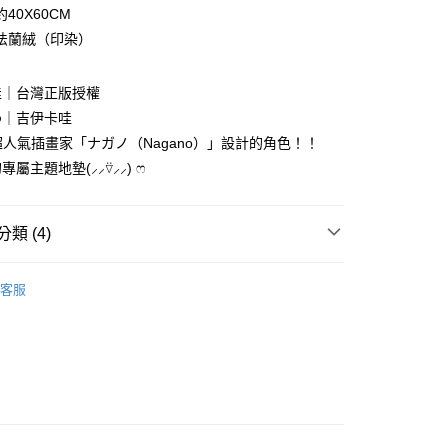
40X60CM
法蘭絨（印染）
哇｜台灣正版授權
わ｜吉伊卡哇
享後付
超人氣插畫家「ナガノ（Nagano）」設計的角色！！
屬主題地墊(⸝⸝⍢⸝⸝) ෆ
FTEE先享後付」】
先享後付是「在收到商品之後才付款」的支付方式。 讓您購物簡單
心！
：不需註冊會員、不需綁卡、不需儲值。
類 (4)
：只要手機號碼，簡訊認證，即可結帳。
：先確認商品／服務後，再付款。
哇ちいかわ｜ナガノNagano
客服
付款
EE先享後付」結帳流程】
新品｜幸福來得太突然♡
0，滿NT$699(含以上)免運費
方式選擇「AFTEE先享後付」後，將跳轉至「AFTEE先享後
頁面，進行簡訊認證並確認金額後，即可完成結帳。
新✦｜遇見更好的自己
家取貨
成立數日內，您將收到繳費通知簡訊。
區］｜Overseas
費通知簡訊後14天內，點擊此簡訊中的連結，可透過四大超商
0，滿NT$699(含以上)免運費
網路銀行／等多元方式進行付款，方視為交易完成。
：結帳手續完成當下不需立刻繳費，但若您需要取消訂單，請聯
付款
的店家。未經商家同意取消之訂單仍視為有效，需透過AFTEE
繳納相關費用。
0，滿NT$899(含以上)免運費