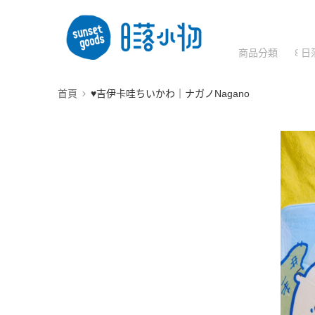
商品分類
꒰ 日
首頁
♥︎吉伊卡哇ちいかわ｜ナガノNagano