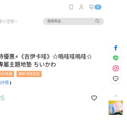
0
癒小空間 ꒱
時優惠⚡️《吉伊卡哇》☆嗚哇哇嗚哇☆
專屬主題地墊 ちいかわ
699免運
國家/地區配送
則評價
)
25