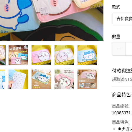
款式
吉伊寶
數量
付款與運
超取滿NT$
付款方式
商品特色
信用卡一
商品編號
10385371
超商取貨
商品特色
LINE Pay
✸ナガノ