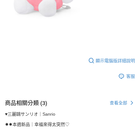
顯示電腦版詳細說明
客服
商品相關分類 (3)
查看全部
♥︎三麗鷗サンリオ｜Sanrio
✸✸本週新品｜幸福來得太突然♡