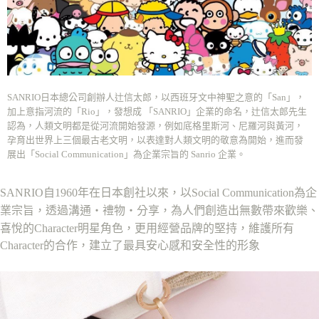
ATM／網路銀行／等多元方式進行付款，方視為交易完成。
7-11取貨付款
※ 請注意：結帳手續完成當下不需立刻繳費，但若您需要取消訂單，請聯絡
每筆NT$70，滿NT$899(含以上)免運費
購買商品的店家。未經商家同意取消之訂單仍視為有效，需透過AFTEE先享
後付繳納相關費用。
付款後7-11取貨
※ 交易是否成功請以「AFTEE先享後付 」之結帳頁面顯示為準，若有關於
是否繳費成功／繳費後需取消欲退款等相關疑問，請聯繫「AFTEE先享後付
每筆NT$70，滿NT$899(含以上)免運費
客戶支援中心」
https://netprotections.freshdesk.com/support/home
SANRIO日本總公司創辦人辻信太郎，以西班牙文中神聖之意的「San」，
宅配
【注意事項】
加上意指河流的「Rio」，發想成 「SANRIO」企業的命名，辻信太郎先生
１．透過由恩沛科技股份有限公司提供之「AFTEE先享後付」服務完成之交
每筆NT$80，滿NT$899(含以上)免運費
認為，人類文明都是從河流開始發源，例如底格里斯河、尼羅河與黃河，
易，需依本服務之必要範圍內提供個人資料，並將交易相關給付款項請求債
孕育出世界上三個最古老文明，以表達對人類文明的敬意為開始，進而發
權轉讓予恩沛科技股份有限公司。
國家/地區配送
查看運費
２．關於個人資料處理事宜，請瀏覽以下網址：
展出「Social Communication」為企業宗旨的 Sanrio 企業。
https://aftee.tw/terms/#terms3
３．未成年的使用者請事先徵得法定代理人或監護人之同意方可使用
SANRIO自1960年在日本創社以來，以Social Communication為企
「AFTEE先享後付」，若未經同意申辦者引起之損失，本公司不負相關責
任。
業宗旨，透過溝通‧禮物‧分享，為人們創造出無數帶來歡樂、
４．使用「AFTEE先享後付」時，將依據個別帳號之用戶狀況，依本公司即
喜悅的Character明星角色，更用經營品牌的堅持，維護所有
時審查核予不同之上限額度；若仍有額度不足之情形，本公司將視審查結果
請求用戶進行身份認證。
Character的合作，建立了最具安心感和安全性的形象
５．嚴禁一人註冊多個帳號或使用他人資訊註冊。若發現惡意使用之情形，
恩沛科技股份有限公司將有權停止該用戶之使用額度並採取法律行動。