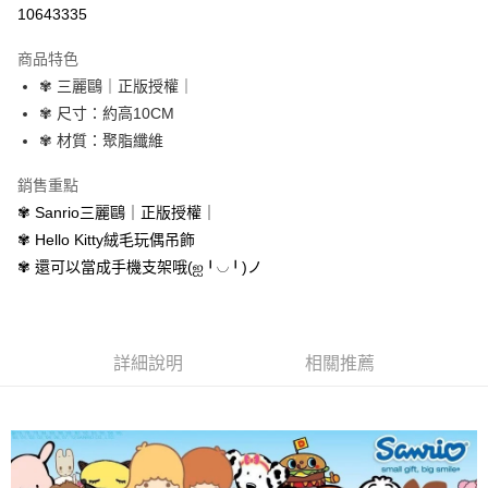
超商取貨付款
10643335
LINE Pay
商品特色
Apple Pay
✾ 三麗鷗｜正版授權｜
✾ 尺寸：約高10CM
街口支付
✾ 材質：聚脂纖維
悠遊付
銷售重點
AFTEE先享後付
✾ Sanrio三麗鷗｜正版授權｜
相關說明
✾ Hello Kitty絨毛玩偶吊飾
【關於「AFTEE先享後付」】
✾ 還可以當成手機支架哦(ஐ╹◡╹)ノ
ATM付款
AFTEE先享後付是「在收到商品之後才付款」的支付方式。 讓您購物簡單
便利好安心！
１．簡單：不需註冊會員、不需綁卡、不需儲值。
運送方式
２．便利：只要手機號碼，簡訊認證，即可結帳。
３．安心：先確認商品／服務後，再付款。
全家取貨付款
詳細說明
相關推薦
每筆NT$70，滿NT$699(含以上)免運費
【「AFTEE先享後付」結帳流程】
１．於結帳方式選擇「AFTEE先享後付」後，將跳轉至「AFTEE先享後付」
付款後全家取貨
結帳頁面，進行簡訊認證並確認金額後，即可完成結帳。
２．訂單成立數日內，您將收到繳費通知簡訊。
每筆NT$70，滿NT$699(含以上)免運費
３．收到繳費通知簡訊後14天內，點擊此簡訊中的連結，可透過四大超商／