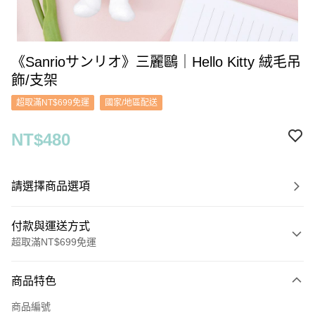
《Sanrioサンリオ》三麗鷗｜Hello Kitty 絨毛吊
飾/支架
超取滿NT$699免運
國家/地區配送
NT$480
請選擇商品選項
付款與運送方式
超取滿NT$699免運
付款方式
商品特色
信用卡一次付款
商品編號