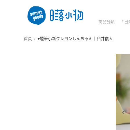
商品分類
꒰ 日
首頁
♥︎蠟筆小新クレヨンしんちゃん｜臼井儀人