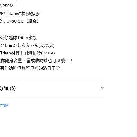
250ML
/Tritan/硅橡膠/搪膠
度：0~80度C（瓶身）
享後付
仔迷你Tritan水瓶
クレヨンしんちゃん(ඔ⸝⍢⸜ඔ)
FTEE先享後付」】
itan材質！耐熱耐冷(୨୧ •͈ᴗ•͈)
先享後付是「在收到商品之後才付款」的支付方式。 讓您購物簡單
心！
L迷你隨身容量，當成收納罐也可以哦！！
：不需註冊會員、不需綁卡、不需儲值。
陪著你幼稚但無所畏懼的過日子♡
：只要手機號碼，簡訊認證，即可結帳。
：先確認商品／服務後，再付款。
付款
EE先享後付」結帳流程】
類 (6)
0，滿NT$699(含以上)免運費
方式選擇「AFTEE先享後付」後，將跳轉至「AFTEE先享後
頁面，進行簡訊認證並確認金額後，即可完成結帳。
新クレヨンしんちゃん｜臼井儀人
家取貨
成立數日內，您將收到繳費通知簡訊。
客服
費通知簡訊後14天內，點擊此簡訊中的連結，可透過四大超商
新品｜幸福來得太突然♡
0，滿NT$699(含以上)免運費
網路銀行／等多元方式進行付款，方視為交易完成。
：結帳手續完成當下不需立刻繳費，但若您需要取消訂單，請聯
！／｜出遊旅行小物大推薦！
付款
的店家。未經商家同意取消之訂單仍視為有效，需透過AFTEE
繳納相關費用。
0，滿NT$899(含以上)免運費
驚喜｜成熟大孩子的小新生活感選物
否成功請以「AFTEE先享後付 」之結帳頁面顯示為準，若有關於