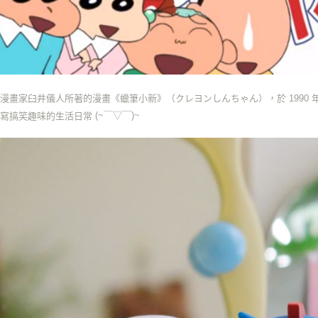
漫畫家臼井儀人所著的漫畫《蠟筆小新》（クレヨンしんちゃん），於 1990 
(~￣▽￣)~
描寫搞笑趣味的生活日常