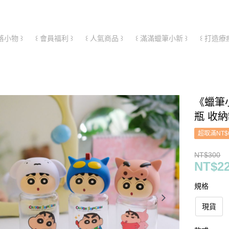
落小物 ꒱
꒰ 會員福利 ꒱
꒰ 人氣商品 ꒱
꒰ 滿滿蠟筆小新 ꒱
꒰ 打造療
《蠟筆
瓶 收
超取滿NT$
NT$300
NT$2
規格
現貨