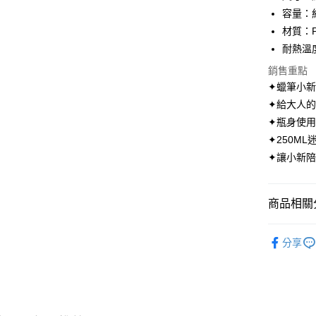
Apple Pay
容量：約
街口支付
材質：PP
耐熱溫
悠遊付
銷售重點
AFTEE先
✦蠟筆小新公
相關說明
✦給大人的
【關於「A
ATM付款
✦瓶身使用Tr
AFTEE
便利好安
✦250M
１．簡單
✦讓小新
２．便利
運送方式
３．安心
全家取貨
【「AFT
商品相關分
每筆NT$7
１．於結帳
付」結帳
♥︎蠟筆小
付款後全
２．訂單
分享
３．收到繳
✸✸本週
每筆NT$7
／ATM／
※ 請注意
㊕＼出発
7-11取貨
絡購買商品
先享後付
每筆NT$7
㊕處處是
※ 交易是