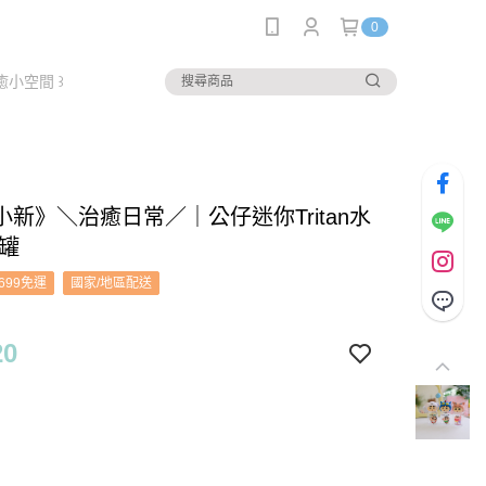
0
癒小空間 ꒱
小新》＼治癒日常／｜公仔迷你Tritan水
納罐
699免運
國家/地區配送
20