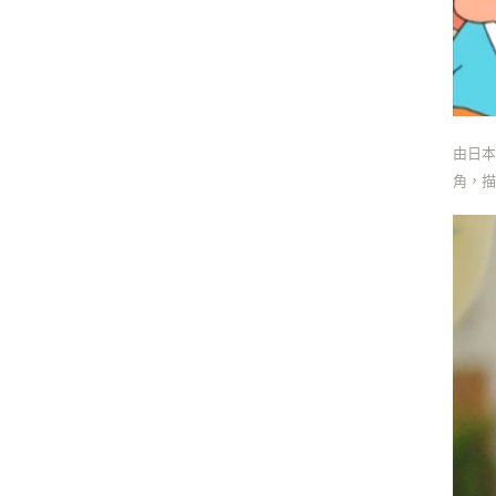
由日本
角，