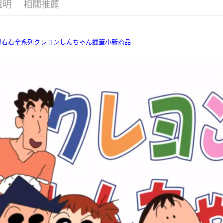
說明
相關推薦
✦幫生活
是否繳費成
付款後7-1
付客戶支
每筆NT$7
［海外購買專
【注意事
宅配
１．透過由
這邊看看全系列クレヨンしんちゃん蠟筆小新商品
交易，需
每筆NT$8
求債權轉
２．關於
國家/地區
https://aft
３．未成
「AFTE
任。
４．使用「
即時審查
結果請求
５．嚴禁
形，恩沛
動。