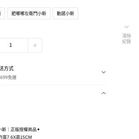
新
肥嘟嘟左衛門小新
動感小新
清除
紀錄
送方式
699免運
次付款
付款
小新｜正版授權商品✦
寬7.6X高15CM