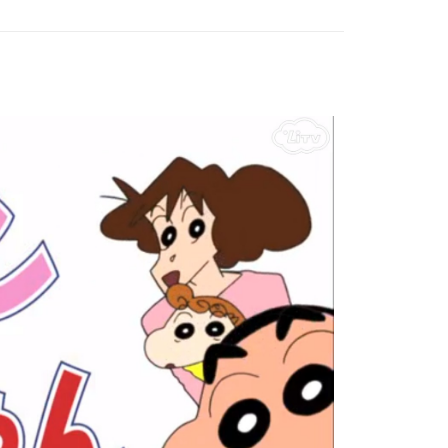
小小加分✦｜日常系美味餐具選品
功／繳費後需取消欲退款等相關疑問，請聯繫「AFTEE先享後
1取貨
援中心」
https://netprotections.freshdesk.com/support/home
0，滿NT$899(含以上)免運費
區］｜Overseas
項】
恩沛科技股份有限公司提供之「AFTEE先享後付」服務完成之
依本服務之必要範圍內提供個人資料，並將交易相關給付款項請
0，滿NT$899(含以上)免運費
讓予恩沛科技股份有限公司。
個人資料處理事宜，請瀏覽以下網址：
配送
查看運費
ee.tw/terms/#terms3
年的使用者請事先徵得法定代理人或監護人之同意方可使用
E先享後付」，若未經同意申辦者引起之損失，本公司不負相關責
AFTEE先享後付」時，將依據個別帳號之用戶狀況，依本公司
核予不同之上限額度；若仍有額度不足之情形，本公司將視審查
用戶進行身份認證。
一人註冊多個帳號或使用他人資訊註冊。若發現惡意使用之情
科技股份有限公司將有權停止該用戶之使用額度並採取法律行