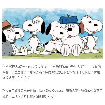
ATM／網路銀行／等多元方式進行付款，方視為交易完成。
7-11取貨付款
※ 請注意：結帳手續完成當下不需立刻繳費，但若您需要取消訂單，請聯絡
每筆NT$70，滿NT$899(含以上)免運費
購買商品的店家。未經商家同意取消之訂單仍視為有效，需透過AFTEE先享
後付繳納相關費用。
付款後7-11取貨
※ 交易是否成功請以「AFTEE先享後付 」之結帳頁面顯示為準，若有關於
是否繳費成功／繳費後需取消欲退款等相關疑問，請聯繫「AFTEE先享後付
每筆NT$70，滿NT$899(含以上)免運費
客戶支援中心」
https://netprotections.freshdesk.com/support/home
宅配
【注意事項】
１．透過由恩沛科技股份有限公司提供之「AFTEE先享後付」服務完成之交
每筆NT$80，滿NT$899(含以上)免運費
易，需依本服務之必要範圍內提供個人資料，並將交易相關給付款項請求債
權轉讓予恩沛科技股份有限公司。
國家/地區配送
查看運費
２．關於個人資料處理事宜，請瀏覽以下網址：
https://aftee.tw/terms/#terms3
３．未成年的使用者請事先徵得法定代理人或監護人之同意方可使用
Olaf 歐拉夫是Snoopy史努比的兄弟！首亮相是在1989年1月24日，他習慣
「AFTEE先享後付」，若未經同意申辦者引起之損失，本公司不負相關責
任。
戴著一頂藍色帽子，身材有點圓胖而且總是睡眼惺忪懶洋洋的模樣，看起
４．使用「AFTEE先享後付」時，將依據個別帳號之用戶狀況，依本公司即
來超級厭世( ´͈ ᵕ `͈ )◞♡
時審查核予不同之上限額度；若仍有額度不足之情形，本公司將視審查結果
請求用戶進行身份認證。
５．嚴禁一人註冊多個帳號或使用他人資訊註冊。若發現惡意使用之情形，
歐拉夫曾經被要求去参加「Ugly Dog Contest」醜狗大賽，雖然最後拿下了
恩沛科技股份有限公司將有權停止該用戶之使用額度並採取法律行動。
優勝，但他的心裡其實有點受傷( ´•̥̥̥ω•̥̥̥` )