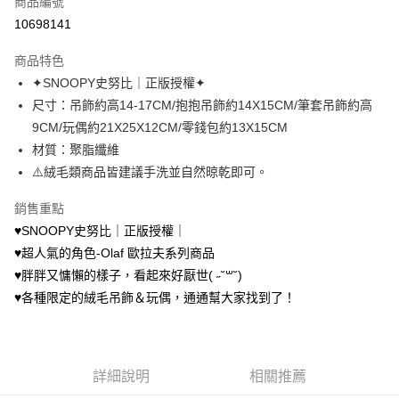
商品編號
超商取貨付款
10698141
LINE Pay
商品特色
Apple Pay
✦SNOOPY史努比｜正版授權✦
尺寸：吊飾約高14-17CM/抱抱吊飾約14X15CM/筆套吊飾約高
街口支付
9CM/玩偶約21X25X12CM/零錢包約13X15CM
悠遊付
材質：聚脂纖維
⚠️絨毛類商品皆建議手洗並自然晾乾即可。
AFTEE先享後付
相關說明
銷售重點
【關於「AFTEE先享後付」】
♥︎SNOOPY史努比｜正版授權｜
ATM付款
AFTEE先享後付是「在收到商品之後才付款」的支付方式。 讓您購物簡單
便利好安心！
♥︎超人氣的角色-Olaf 歐拉夫系列商品
１．簡單：不需註冊會員、不需綁卡、不需儲值。
♥︎胖胖又慵懶的樣子，看起來好厭世( ˶˘꒳˘)
運送方式
２．便利：只要手機號碼，簡訊認證，即可結帳。
♥︎各種限定的絨毛吊飾＆玩偶，通通幫大家找到了！
３．安心：先確認商品／服務後，再付款。
全家取貨付款
每筆NT$70，滿NT$699(含以上)免運費
【「AFTEE先享後付」結帳流程】
１．於結帳方式選擇「AFTEE先享後付」後，將跳轉至「AFTEE先享後付」
付款後全家取貨
結帳頁面，進行簡訊認證並確認金額後，即可完成結帳。
詳細說明
相關推薦
２．訂單成立數日內，您將收到繳費通知簡訊。
每筆NT$70，滿NT$699(含以上)免運費
３．收到繳費通知簡訊後14天內，點擊此簡訊中的連結，可透過四大超商／