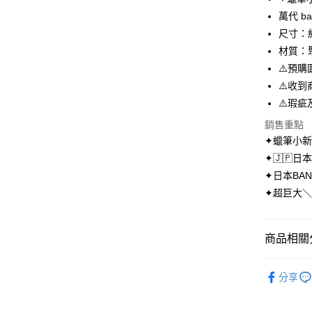
街口支付
萬代 ba
尺寸：
悠遊付
材質：
AFTEE先
⚠️預
相關說明
⚠️收
【關於「A
ATM付款
⚠️瑕
AFTEE
便利好安
銷售重點
１．簡單
✦蠟筆小
２．便利
運送方式
３．安心
✦🇯🇵
全家取貨
✦日本BAN
【「AFT
每筆NT$7
✦超巨大＼
１．於結帳
付」結帳
付款後全
２．訂單
３．收到繳
每筆NT$7
商品相關分
／ATM／
※ 請注意
7-11取貨
♥︎蠟筆小
絡購買商品
分享
先享後付
每筆NT$7
✸✸本週
※ 交易是
是否繳費成
付款後7-1
快樂沒有距