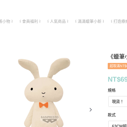
落小物 ꒱
꒰ 會員福利 ꒱
꒰ 人氣商品 ꒱
꒰ 滿滿蠟筆小新 ꒱
꒰ 打造療
《蠟筆
超取滿NT$
NT$6
規格
現貨！
款式
63CM