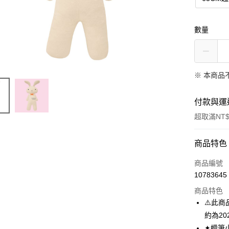
數量
※ 本商品
付款與運
超取滿NT$
付款方式
商品特色
信用卡一
商品編號
10783645
超商取貨
商品特色
LINE Pay
⚠️此商
約為2
Apple Pay
✦蠟筆