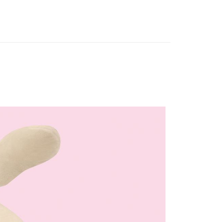
援中心」
https://netprotections.freshdesk.com/support/home
0，滿NT$899(含以上)免運費
臨>>｜日落瘋狂玩物所｜
蠟筆小新系列玩物
項】
恩沛科技股份有限公司提供之「AFTEE先享後付」服務完成之
秒不孤單｜小新陪你一起玩！
依本服務之必要範圍內提供個人資料，並將交易相關給付款項請
0，滿NT$899(含以上)免運費
覺 | 蠟筆小新毛絨絨系列
讓予恩沛科技股份有限公司。
個人資料處理事宜，請瀏覽以下網址：
配送
查看運費
新✦｜遇見更好的自己
ee.tw/terms/#terms3
年的使用者請事先徵得法定代理人或監護人之同意方可使用
E先享後付」，若未經同意申辦者引起之損失，本公司不負相關責
AFTEE先享後付」時，將依據個別帳號之用戶狀況，依本公司
核予不同之上限額度；若仍有額度不足之情形，本公司將視審查
用戶進行身份認證。
一人註冊多個帳號或使用他人資訊註冊。若發現惡意使用之情
科技股份有限公司將有權停止該用戶之使用額度並採取法律行