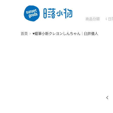
商品分類
꒰ 日
首頁
♥︎蠟筆小新クレヨンしんちゃん｜臼井儀人