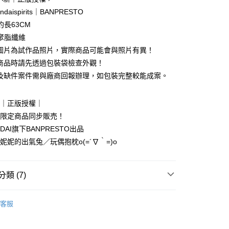
ndaispirits｜BANPRESTO
約長63CM
聚脂纖維
享後付
購圖片為試作品照片，實際商品可能會與照片有異！
到商品時請先透過包裝袋檢查外觀！
FTEE先享後付」】
疵及缺件案件需與廠商回報辦理，如包裝完整較能成案。
先享後付是「在收到商品之後才付款」的支付方式。 讓您購物簡單
心！
：不需註冊會員、不需綁卡、不需儲值。
新｜正版授權｜
：只要手機號碼，簡訊認證，即可結帳。
：先確認商品／服務後，再付款。
日本限定商品同步販売！
付款
DAI旗下BANPRESTO出品
EE先享後付」結帳流程】
0，滿NT$699(含以上)免運費
妮妮的出氣兔／玩偶抱枕o(=´∇｀=)o
方式選擇「AFTEE先享後付」後，將跳轉至「AFTEE先享後
頁面，進行簡訊認證並確認金額後，即可完成結帳。
家取貨
成立數日內，您將收到繳費通知簡訊。
費通知簡訊後14天內，點擊此簡訊中的連結，可透過四大超商
0，滿NT$699(含以上)免運費
類 (7)
網路銀行／等多元方式進行付款，方視為交易完成。
：結帳手續完成當下不需立刻繳費，但若您需要取消訂單，請聯
付款
新クレヨンしんちゃん｜臼井儀人
的店家。未經商家同意取消之訂單仍視為有效，需透過AFTEE
客服
繳納相關費用。
0，滿NT$899(含以上)免運費
新品｜幸福來得太突然♡
否成功請以「AFTEE先享後付 」之結帳頁面顯示為準，若有關於
功／繳費後需取消欲退款等相關疑問，請聯繫「AFTEE先享後
1取貨
離｜🇯🇵日本商品同步販売！