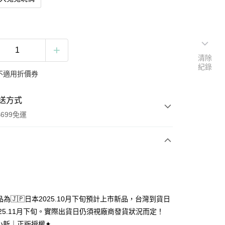
清除
紀錄
不適用折價券
送方式
699免運
次付款
付款
品為🇯🇵日本2025.10月下旬預計上市新品，台灣到貨日
025.11月下旬。實際出貨日仍須視廠商發貨狀況而定！
小新｜正版授權✦