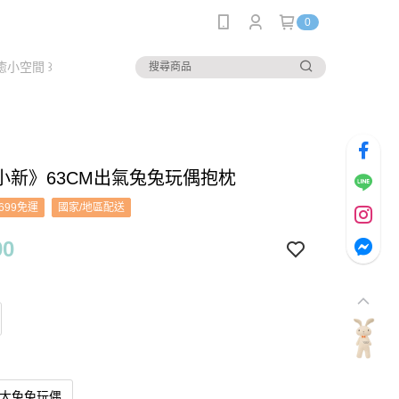
0
癒小空間 ꒱
小新》63CM出氣兔兔玩偶抱枕
699免運
國家/地區配送
90
超大兔兔玩偶