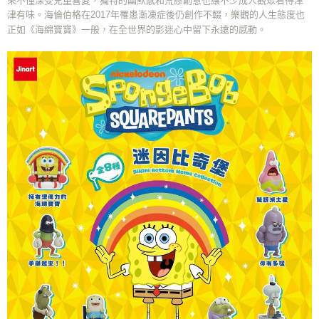
津有味。海倫伯格在2017年罹患漸凍症後仍創作不輟，樂觀的人生態度也
正如《海綿寶寶》一般，在全世界的影迷心中留下永遠的感動。