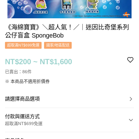
《海綿寶寶》＼超人氣！／｜迷因比奇堡系列
公仔盲盒 SpongeBob
超取滿NT$699免運
國家/地區配送
NT$200 ~ NT$1,600
已賣出：86件
※ 本商品不適用折價券
請選擇商品選項
付款與運送方式
超取滿NT$699免運
付款方式