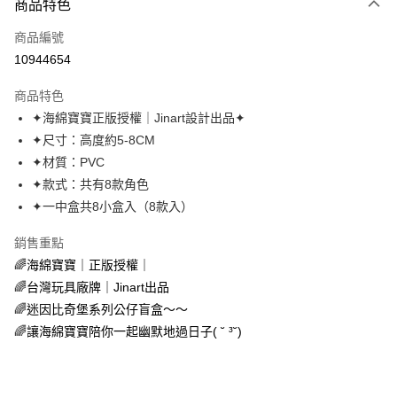
商品特色
信用卡一次付款
商品編號
超商取貨付款
10944654
LINE Pay
商品特色
Apple Pay
✦海綿寶寶正版授權｜Jinart設計出品✦
✦尺寸：高度約5-8CM
街口支付
✦材質：PVC
悠遊付
✦款式：共有8款角色
✦一中盒共8小盒入（8款入）
AFTEE先享後付
相關說明
銷售重點
【關於「AFTEE先享後付」】
🌈海綿寶寶｜正版授權｜
ATM付款
AFTEE先享後付是「在收到商品之後才付款」的支付方式。 讓您購物簡單
便利好安心！
🌈台灣玩具廠牌｜Jinart出品
１．簡單：不需註冊會員、不需綁卡、不需儲值。
🌈迷因比奇堡系列公仔盲盒～～
運送方式
２．便利：只要手機號碼，簡訊認證，即可結帳。
🌈讓海綿寶寶陪你一起幽默地過日子( ˘ ³˘)
３．安心：先確認商品／服務後，再付款。
全家取貨付款
每筆NT$70，滿NT$699(含以上)免運費
【「AFTEE先享後付」結帳流程】
１．於結帳方式選擇「AFTEE先享後付」後，將跳轉至「AFTEE先享後付」
付款後全家取貨