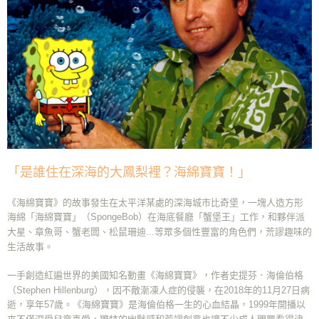
「是誰住在深海的大鳳梨裡？海綿寶寶！」
《海綿寶寶》的故事發生在太平洋某處的深海城市比奇堡，一塊人造方形
海綿「海綿寶寶」（SpongeBob）在海底餐廳「蟹堡王」工作，和夥伴派
大星、章魚哥、蟹老闆、松鼠珊迪...等眾多個性豐富的角色們，荒謬趣味的
生活故事。
一手創造紅遍世界的美國知名動畫《海綿寶寶》，作者史提芬．海倫伯格
（Stephen Hillenburg），因不敵漸凍人症的侵襲，在2018年的11月27日病
逝，享年57歲。《海綿寶寶》是海倫伯格一生的心血結晶，1999年開播以
來不僅深受兒童喜愛，獨特的幽默感和荒謬創意也讓不少成人觀眾看得津