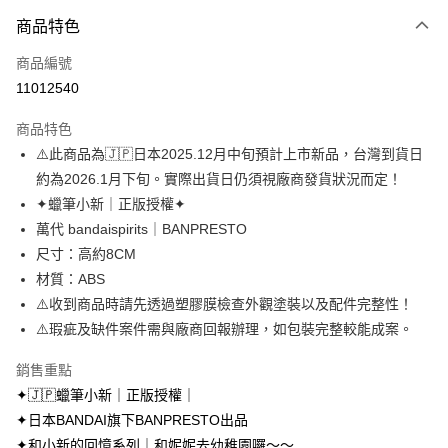
付款方式
商品特色
信用卡一次付款
商品編號
超商取貨付款
11012540
LINE Pay
商品特色
Apple Pay
⚠️此商品為🇯🇵日本2025.12月中旬預計上市新品，台灣到貨日
約為2026.1月下旬。實際出貨日仍須視廠商發貨狀況而定！
街口支付
✦蠟筆小新｜正版授權✦
悠遊付
萬代 bandaispirits｜BANPRESTO
尺寸：高約8CM
AFTEE先享後付
材質：ABS
相關說明
⚠️收到商品時請先透過塑膠膜檢查外觀塗裝以及配件完整性！
【關於「AFTEE先享後付」】
ATM付款
AFTEE先享後付是「在收到商品之後才付款」的支付方式。 讓您購物簡單
⚠️瑕疵及缺件案件需與廠商回報辦理，如包裝完整較能成案。
便利好安心！
１．簡單：不需註冊會員、不需綁卡、不需儲值。
銷售重點
運送方式
２．便利：只要手機號碼，簡訊認證，即可結帳。
✦🇯🇵蠟筆小新｜正版授權｜
３．安心：先確認商品／服務後，再付款。
全家取貨付款
✦日本BANDAI旗下BANPRESTO出品
每筆NT$70，滿NT$699(含以上)免運費
【「AFTEE先享後付」結帳流程】
✦和小新的回憶系列｜和妮妮去幼稚園囉～～