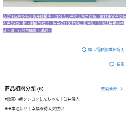
⚠️公仔玩具多為工廠產線量產＋部分人工手塗上色之商品，故難免會有塗裝
不完美/微小擦、刮痕等狀況，皆為公仔製程的正常現象，恕無法接受退換
貨，請自行斟酌購買，謝謝。
顯示電腦版詳細說明
客服
商品相關分類 (6)
查看全部
♥︎蠟筆小新クレヨンしんちゃん｜臼井儀人
✸✸本週新品｜幸福來得太突然♡