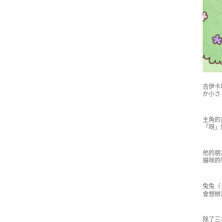
吉伊卡
か小さく
主角的
「呀」
他的朋
貓咪的
兔兔（
會想辦
除了三