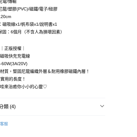
充電/傳輸
龍/塑膠(PVC)/磁鐵/電子/硅膠
20cm
磁吸線x1/帆布袋x1/說明書x1
廠保固：6個月（不含人為損壞因素）
享後付
哇｜正版授權｜
FTEE先享後付」】
飾磁吸快充充電線
先享後付是「在收到商品之後才付款」的支付方式。 讓您購物簡單
心！
0W(3A/20V)
：不需註冊會員、不需綁卡、不需儲值。
織材質，堅固尼龍編織外層＆耐用橡膠磁鐵內層！
：只要手機號碼，簡訊認證，即可結帳。
：先確認商品／服務後，再付款。
m最實用的長度！
付款
卡哇來治癒你小小的心靈♡
EE先享後付」結帳流程】
0，滿NT$699(含以上)免運費
方式選擇「AFTEE先享後付」後，將跳轉至「AFTEE先享後
頁面，進行簡訊認證並確認金額後，即可完成結帳。
家取貨
成立數日內，您將收到繳費通知簡訊。
類 (4)
費通知簡訊後14天內，點擊此簡訊中的連結，可透過四大超商
0，滿NT$699(含以上)免運費
網路銀行／等多元方式進行付款，方視為交易完成。
哇ちいかわ｜ナガノNagano
：結帳手續完成當下不需立刻繳費，但若您需要取消訂單，請聯
客服
付款
的店家。未經商家同意取消之訂單仍視為有效，需透過AFTEE
新品｜幸福來得太突然♡
繳納相關費用。
0，滿NT$899(含以上)免運費