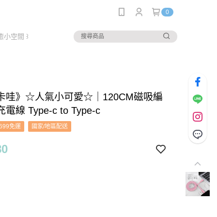
0
癒小空間 ꒱
卡哇》☆人氣小可愛☆｜120CM磁吸編
線 Type-c to Type-c
699免運
國家/地區配送
80