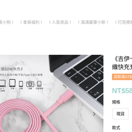
落小物 ꒱
꒰ 會員福利 ꒱
꒰ 人氣商品 ꒱
꒰ 滿滿蠟筆小新 ꒱
꒰ 打造療
《吉伊
織快充充電
超取滿NT$
NT$5
規格
現貨
款式