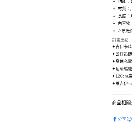
功能：
Apple Pay
材質：尼
街口支付
長度：1
內容物：
悠遊付
⚠️原
AFTEE先
銷售重點
相關說明
✦吉伊卡
【關於「A
ATM付款
✦公仔吊
AFTEE
便利好安
✦高速充電-6
１．簡單
✦耐磨編
２．便利
運送方式
３．安心
✦120c
全家取貨
✦讓吉伊
【「AFT
每筆NT$7
１．於結帳
付」結帳
付款後全
２．訂單
商品相關分
３．收到繳
每筆NT$7
／ATM／
♥︎吉伊卡
※ 請注意
分享
7-11取貨
絡購買商品
✸✸本週
先享後付
每筆NT$7