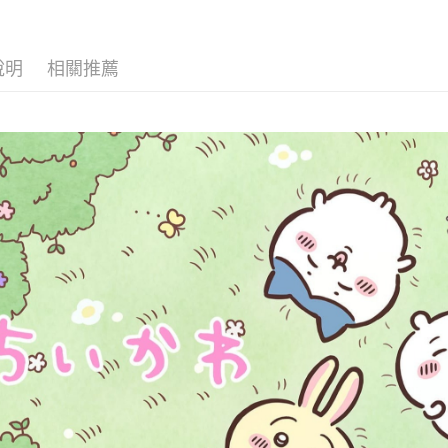
㊕＼出発
※ 交易是
是否繳費成
付款後7-1
［海外購買專
付客戶支
每筆NT$7
說明
相關推薦
【注意事
宅配
１．透過由
交易，需
每筆NT$8
求債權轉
２．關於
國家/地區
https://aft
３．未成
「AFTE
任。
４．使用「
即時審查
結果請求
５．嚴禁
形，恩沛
動。