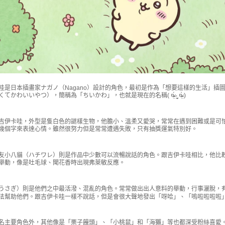
哇是日本插畫家ナガノ（Nagano）設計的角色，最初是作為「想要這樣的生活」插
てかわいいやつ），簡稱為「ちいかわ」，也就是現在的名稱( ¤̴̶̷̤́ ‧̫̮ ¤̴̶̷̤̀ )
吉伊卡哇，外型是隻白色的謎樣生物，他膽小、溫柔又愛哭，常常在遇到困難或是可
幾個字來表達心情。雖然很努力但是常常遭遇失敗，只有抽獎運氣特別好。
友小八貓（ハチワレ）則是作品中少數可以流暢說話的角色。跟吉伊卡哇相比，他比
舉動，像是吐毛球、聞花香時出現弗萊敏反應。
うさぎ）則是他們之中最活潑、混亂的角色。常常做出出人意料的舉動，行事灑脫，
法幫助他們。跟吉伊卡哇一樣不說話，但是會很大聲地發出「呀哈」、「嗚啦啦啦啦
名主要角色外，其他像是「栗子饅頭」、「小桃鼠」和「海獺」等也都深受粉絲喜愛