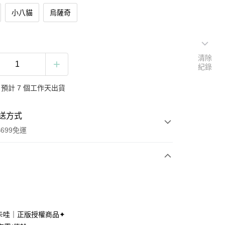
小八貓
烏薩奇
清除
紀錄
預計 7 個工作天出貨
送方式
699免運
次付款
付款
卡哇｜正版授權商品✦