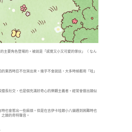
圖的主要角色登場的。被說是「感覺又小又可愛的傢伙」（ なん
怕的東西時忍不住哭出來。幾乎不會說話，大多時候都用「哇」
較擅長社交，也是個充滿好奇心的樂觀主義者。經常會做出類似
有時也會惹出一些麻煩。但是在吉伊卡哇跟小八貓遇到困難時也
」之類的奇特聲音。
。