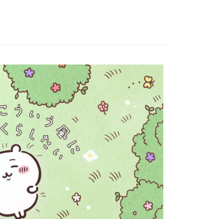
！／｜出遊旅行小物大推薦！
否成功請以「AFTEE先享後付 」之結帳頁面顯示為準，若有關於
功／繳費後需取消欲退款等相關疑問，請聯繫「AFTEE先享後
1取貨
區］｜Overseas
援中心」
https://netprotections.freshdesk.com/support/home
0，滿NT$899(含以上)免運費
項】
恩沛科技股份有限公司提供之「AFTEE先享後付」服務完成之
依本服務之必要範圍內提供個人資料，並將交易相關給付款項請
0，滿NT$899(含以上)免運費
讓予恩沛科技股份有限公司。
個人資料處理事宜，請瀏覽以下網址：
配送
查看運費
ee.tw/terms/#terms3
年的使用者請事先徵得法定代理人或監護人之同意方可使用
E先享後付」，若未經同意申辦者引起之損失，本公司不負相關責
AFTEE先享後付」時，將依據個別帳號之用戶狀況，依本公司
核予不同之上限額度；若仍有額度不足之情形，本公司將視審查
用戶進行身份認證。
一人註冊多個帳號或使用他人資訊註冊。若發現惡意使用之情
科技股份有限公司將有權停止該用戶之使用額度並採取法律行