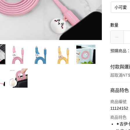
小可愛
數量
預購商品：
付款與運
超取滿NT$
付款方式
商品特色
信用卡一
商品編號
11124152
超商取貨
商品特色
LINE Pay
✦吉伊