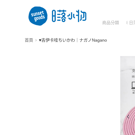
商品分類
꒰ 日
首頁
♥︎吉伊卡哇ちいかわ｜ナガノNagano