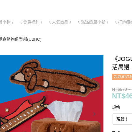
落小物 ꒱
꒰ 會員福利 ꒱
꒰ 人氣商品 ꒱
꒰ 滿滿蠟筆小新 ꒱
꒰ 打造療
｜草食動物俱樂部(UBHC)
《JOG
活周邊
超取滿NT$
NT$570 ~
NT$46
規格
現貨！