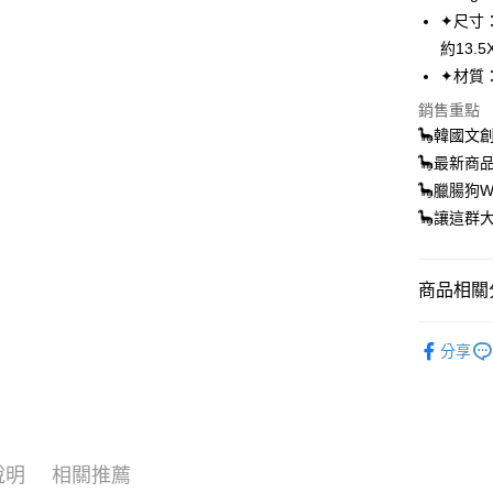
✦尺寸：
Apple Pay
約13.5
街口支付
✦材質：
悠遊付
銷售重點
🦕韓國文創品
Google Pa
🦕最新商
AFTEE先
🦕臘腸狗W
相關說明
🦕讓這群
【關於「A
ATM付款
AFTEE
便利好安
商品相關分
１．簡單
２．便利
運送方式
來自🇰
３．安心
分享
部(UBHC)
全家取貨
【「AFT
✸✸本週
每筆NT$7
１．於結帳
付」結帳
［海外購買專
付款後全
２．訂單
３．收到繳
每筆NT$7
說明
相關推薦
／ATM／