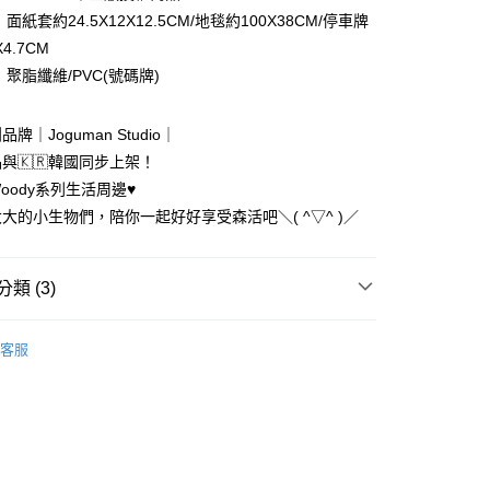
面紙套約24.5X12X12.5CM/地毯約100X38CM/停車牌
X4.7CM
聚脂纖維/PVC(號碼牌)
牌｜Joguman Studio｜
y
品與🇰🇷韓國同步上架！
享後付
oody系列生活周邊♥︎
大大的小生物們，陪你一起好好享受森活吧＼( ^▽^ )／
FTEE先享後付」】
先享後付是「在收到商品之後才付款」的支付方式。 讓您購物簡單
心！
類 (3)
：不需註冊會員、不需綁卡、不需儲值。
：只要手機號碼，簡訊認證，即可結帳。
韓國的超人氣插畫！
Joguman조구만｜草食動物俱樂
：先確認商品／服務後，再付款。
客服
付款
EE先享後付」結帳流程】
新品｜幸福來得太突然♡
0，滿NT$699(含以上)免運費
方式選擇「AFTEE先享後付」後，將跳轉至「AFTEE先享後
頁面，進行簡訊認證並確認金額後，即可完成結帳。
區］｜Overseas
家取貨
成立數日內，您將收到繳費通知簡訊。
費通知簡訊後14天內，點擊此簡訊中的連結，可透過四大超商
0，滿NT$699(含以上)免運費
網路銀行／等多元方式進行付款，方視為交易完成。