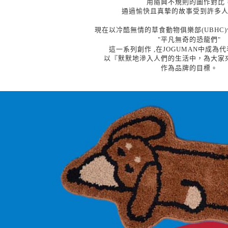
用隨興不規則的圖作對比
通過愉快且真摯的故事受到許多
現在以冷酷無情的草食動物俱樂部(UBHC
"平凡無奇的恐龍們"
這一系列創作 ,在JOGUMAN中成為
以『默默地滲入人們的生活中，
為大家
作為品牌的目標。