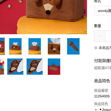
款式
woody
數量
※ 本商品
付款與運
超取滿NT$
付款方式
商品特色
信用卡一
商品編號
11264005
超商取貨
商品特色
LINE Pay
✦Jog