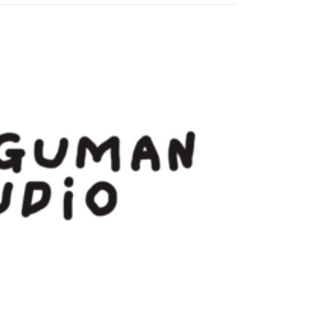
：結帳手續完成當下不需立刻繳費，但若您需要取消訂單，請聯
付款
的店家。未經商家同意取消之訂單仍視為有效，需透過AFTEE
繳納相關費用。
0，滿NT$899(含以上)免運費
否成功請以「AFTEE先享後付 」之結帳頁面顯示為準，若有關於
功／繳費後需取消欲退款等相關疑問，請聯繫「AFTEE先享後
1取貨
援中心」
https://netprotections.freshdesk.com/support/home
0，滿NT$899(含以上)免運費
項】
恩沛科技股份有限公司提供之「AFTEE先享後付」服務完成之
依本服務之必要範圍內提供個人資料，並將交易相關給付款項請
0，滿NT$899(含以上)免運費
讓予恩沛科技股份有限公司。
個人資料處理事宜，請瀏覽以下網址：
配送
查看運費
ee.tw/terms/#terms3
年的使用者請事先徵得法定代理人或監護人之同意方可使用
E先享後付」，若未經同意申辦者引起之損失，本公司不負相關責
AFTEE先享後付」時，將依據個別帳號之用戶狀況，依本公司
核予不同之上限額度；若仍有額度不足之情形，本公司將視審查
用戶進行身份認證。
一人註冊多個帳號或使用他人資訊註冊。若發現惡意使用之情
科技股份有限公司將有權停止該用戶之使用額度並採取法律行