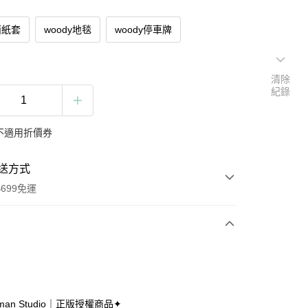
面紙套
woody地毯
woody停車牌
清除
紀錄
不適用折價券
送方式
699免運
次付款
付款
uman Studio｜正版授權商品✦