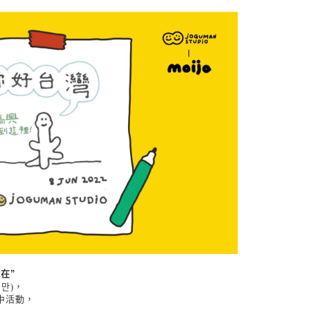
在”
구만)，
中活動，