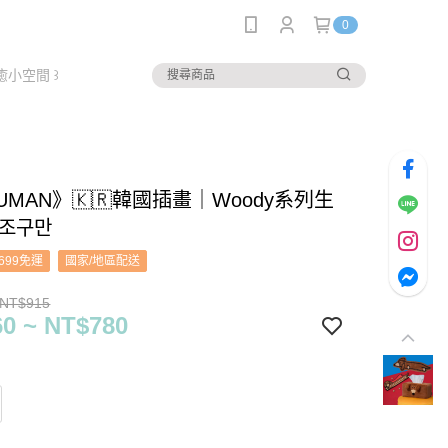
0
癒小空間 ꒱
UMAN》🇰🇷韓國插畫｜Woody系列生
 조구만
699免運
國家/地區配送
 NT$915
0 ~ NT$780