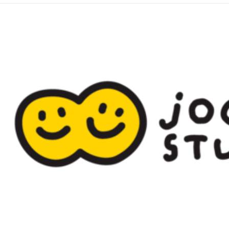
※ 請注意
7-11取貨
絡購買商品
先享後付
每筆NT$7
※ 交易是
是否繳費成
付款後7-1
付客戶支
每筆NT$7
【注意事
宅配
１．透過由
交易，需
每筆NT$8
求債權轉
２．關於
國家/地區
https://aft
３．未成
「AFTE
任。
４．使用「
即時審查
結果請求
５．嚴禁
形，恩沛
動。