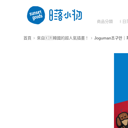
商品分類
꒰ 日
首頁
來自🇰🇷韓國的超人氣插畫！
Joguman조구만