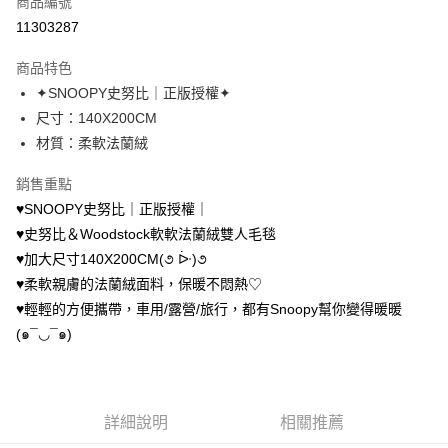
商品編號
超商取貨付款
11303287
LINE Pay
商品特色
Apple Pay
✦SNOOPY史努比｜正版授權✦
尺寸：140X200CM
街口支付
材質：柔軟法蘭絨
悠遊付
銷售重點
AFTEE先享後付
♥︎SNOOPY史努比｜正版授權｜
相關說明
♥︎史努比＆Woodstock軟軟法蘭絨雙人毛毯
【關於「AFTEE先享後付」】
♥︎加大尺寸140X200CM(૭ ᐕ)૭
ATM付款
AFTEE先享後付是「在收到商品之後才付款」的支付方式。 讓您購物簡單
便利好安心！
♥︎柔軟親膚的法蘭絨面料，保暖不悶熱♡
１．簡單：不需註冊會員、不需綁卡、不需儲值。
♥︎輕輕的方便攜帶，車用/露營/旅行，都有Snoopy幫你變得暖暖
運送方式
２．便利：只要手機號碼，簡訊認證，即可結帳。
(๑¯◡¯๑)
３．安心：先確認商品／服務後，再付款。
全家取貨付款
每筆NT$70，滿NT$699(含以上)免運費
【「AFTEE先享後付」結帳流程】
１．於結帳方式選擇「AFTEE先享後付」後，將跳轉至「AFTEE先享後付」
付款後全家取貨
結帳頁面，進行簡訊認證並確認金額後，即可完成結帳。
詳細說明
相關推薦
２．訂單成立數日內，您將收到繳費通知簡訊。
每筆NT$70，滿NT$699(含以上)免運費
３．收到繳費通知簡訊後14天內，點擊此簡訊中的連結，可透過四大超商／