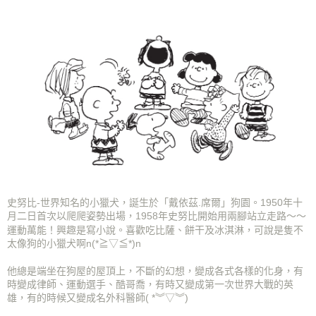
ATM／網路銀行／等多元方式進行付款，方視為交易完成。
7-11取貨付款
※ 請注意：結帳手續完成當下不需立刻繳費，但若您需要取消訂單，請聯絡
每筆NT$70，滿NT$899(含以上)免運費
購買商品的店家。未經商家同意取消之訂單仍視為有效，需透過AFTEE先享
後付繳納相關費用。
付款後7-11取貨
※ 交易是否成功請以「AFTEE先享後付 」之結帳頁面顯示為準，若有關於
是否繳費成功／繳費後需取消欲退款等相關疑問，請聯繫「AFTEE先享後付
每筆NT$70，滿NT$899(含以上)免運費
客戶支援中心」
https://netprotections.freshdesk.com/support/home
宅配
【注意事項】
１．透過由恩沛科技股份有限公司提供之「AFTEE先享後付」服務完成之交
每筆NT$80，滿NT$899(含以上)免運費
易，需依本服務之必要範圍內提供個人資料，並將交易相關給付款項請求債
權轉讓予恩沛科技股份有限公司。
國家/地區配送
查看運費
２．關於個人資料處理事宜，請瀏覽以下網址：
https://aftee.tw/terms/#terms3
３．未成年的使用者請事先徵得法定代理人或監護人之同意方可使用
「AFTEE先享後付」，若未經同意申辦者引起之損失，本公司不負相關責
史努比-世界知名的小獵犬，誕生於「戴依茲.席爾」狗園。1950年十
任。
月二日首次以爬爬姿勢出場，1958年史努比開始用兩腳站立走路～～
４．使用「AFTEE先享後付」時，將依據個別帳號之用戶狀況，依本公司即
運動萬能！興趣是寫小說。
喜歡吃比薩、餅干及冰淇淋，可說是隻不
時審查核予不同之上限額度；若仍有額度不足之情形，本公司將視審查結果
太像狗的小獵犬啊
n(*≧▽≦*)n
請求用戶進行身份認證。
５．嚴禁一人註冊多個帳號或使用他人資訊註冊。若發現惡意使用之情形，
他總是端坐在狗屋的屋頂上，不斷的幻想，變成各式各樣的化身，有
恩沛科技股份有限公司將有權停止該用戶之使用額度並採取法律行動。
時變成律師、運動選手、酷哥喬，有時又變成第一次世界大戰的英
雄，有的時候又變成名外科醫師
( *︾▽︾)