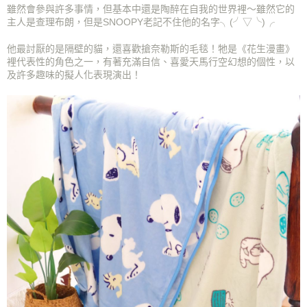
雖然會參與許多事情，但基本中還是陶醉在自我的世界裡～雖然它的
主人是查理布朗，但是SNOOPY老記不住他的名字
╮(╯▽╰)╭
他最討厭的是隔壁的貓，還喜歡搶奈勒斯的毛毯！牠是《花生漫畫》
裡代表性的角色之一，有著充滿自信、喜愛天馬行空幻想的個性，以
及許多趣味的擬人化表現演出！