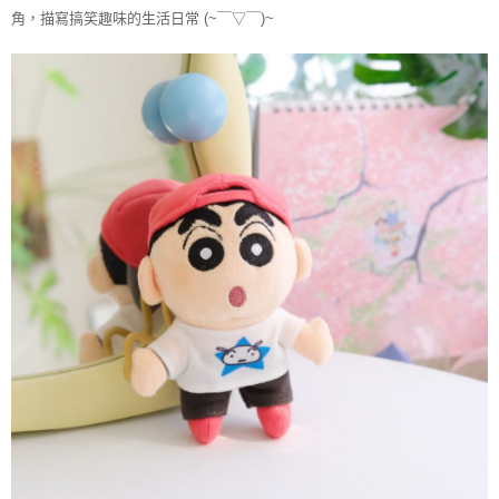
角，描寫搞笑趣味的生活日常
(~￣▽￣)~