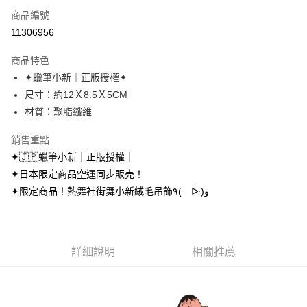
商品編號
超商取貨付款
11306956
LINE Pay
商品特色
Apple Pay
✦蠟筆小新｜正版授權✦
尺寸：約12Ｘ8.5Ｘ5CM
街口支付
材質：聚脂纖維
悠遊付
銷售重點
AFTEE先享後付
✦🇯🇵蠟筆小新｜正版授權｜
相關說明
✦日本限定商品空運同步販売！
【關於「AFTEE先享後付」】
✦限定商品！熱舞社街舞小新絨毛吊飾٩( ᐕ)و
ATM付款
AFTEE先享後付是「在收到商品之後才付款」的支付方式。 讓您購物簡單
便利好安心！
１．簡單：不需註冊會員、不需綁卡、不需儲值。
運送方式
２．便利：只要手機號碼，簡訊認證，即可結帳。
３．安心：先確認商品／服務後，再付款。
全家取貨付款
詳細說明
相關推薦
每筆NT$70，滿NT$699(含以上)免運費
【「AFTEE先享後付」結帳流程】
１．於結帳方式選擇「AFTEE先享後付」後，將跳轉至「AFTEE先享後付」
付款後全家取貨
結帳頁面，進行簡訊認證並確認金額後，即可完成結帳。
２．訂單成立數日內，您將收到繳費通知簡訊。