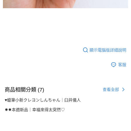
顯示電腦版詳細說明
客服
商品相關分類 (7)
查看全部
♥︎蠟筆小新クレヨンしんちゃん｜臼井儀人
✸✸本週新品｜幸福來得太突然♡