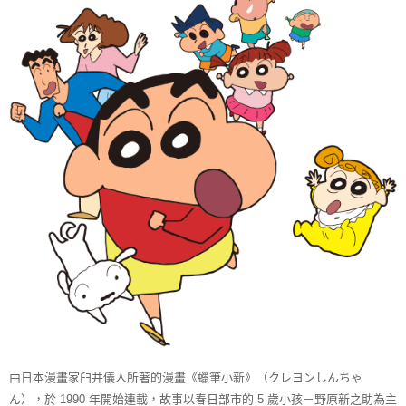
每筆NT$70，滿NT$699(含以上)免運費
３．收到繳費通知簡訊後14天內，點擊此簡訊中的連結，可透過四大超商／
ATM／網路銀行／等多元方式進行付款，方視為交易完成。
7-11取貨付款
※ 請注意：結帳手續完成當下不需立刻繳費，但若您需要取消訂單，請聯絡
每筆NT$70，滿NT$899(含以上)免運費
購買商品的店家。未經商家同意取消之訂單仍視為有效，需透過AFTEE先享
後付繳納相關費用。
付款後7-11取貨
※ 交易是否成功請以「AFTEE先享後付 」之結帳頁面顯示為準，若有關於
是否繳費成功／繳費後需取消欲退款等相關疑問，請聯繫「AFTEE先享後付
每筆NT$70，滿NT$899(含以上)免運費
客戶支援中心」
https://netprotections.freshdesk.com/support/home
宅配
【注意事項】
１．透過由恩沛科技股份有限公司提供之「AFTEE先享後付」服務完成之交
每筆NT$80，滿NT$899(含以上)免運費
易，需依本服務之必要範圍內提供個人資料，並將交易相關給付款項請求債
權轉讓予恩沛科技股份有限公司。
國家/地區配送
查看運費
２．關於個人資料處理事宜，請瀏覽以下網址：
https://aftee.tw/terms/#terms3
３．未成年的使用者請事先徵得法定代理人或監護人之同意方可使用
「AFTEE先享後付」，若未經同意申辦者引起之損失，本公司不負相關責
任。
４．使用「AFTEE先享後付」時，將依據個別帳號之用戶狀況，依本公司即
時審查核予不同之上限額度；若仍有額度不足之情形，本公司將視審查結果
請求用戶進行身份認證。
５．嚴禁一人註冊多個帳號或使用他人資訊註冊。若發現惡意使用之情形，
恩沛科技股份有限公司將有權停止該用戶之使用額度並採取法律行動。
由日本漫畫家臼井儀人所著的漫畫《蠟筆小新》（クレヨンしんちゃ
ん），於 1990 年開始連載，
故事以春日部市的 5 歲小孩－野原新之助為主