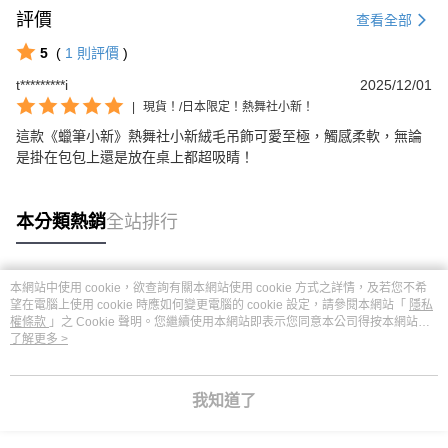
評價
查看全部
5
(
1
則評價
)
t*********i
2025/12/01
|
現貨！/日本限定！熱舞社小新！
這款《蠟筆小新》熱舞社小新絨毛吊飾可愛至極，觸感柔軟，無論
是掛在包包上還是放在桌上都超吸睛！
本分類熱銷
全站排行
本網站中使用 cookie，欲查詢有關本網站使用 cookie 方式之詳情，及若您不希
熱門標籤
望在電腦上使用 cookie 時應如何變更電腦的 cookie 設定，請參閱本網站「
隱私
權條款
」之 Cookie 聲明。您繼續使用本網站即表示您同意本公司得按本網站使
用條款之 Cookie 聲明使用 cookie。
了解更多 >
我知道了