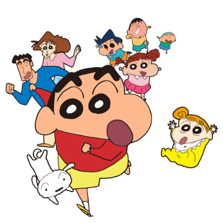
※ 請注意：結帳手續完成當下不需立刻繳費，但若您需要取消訂單，請聯絡
每筆NT$70，滿NT$899(含以上)免運費
購買商品的店家。未經商家同意取消之訂單仍視為有效，需透過AFTEE先享
後付繳納相關費用。
付款後7-11取貨
※ 交易是否成功請以「AFTEE先享後付 」之結帳頁面顯示為準，若有關於
是否繳費成功／繳費後需取消欲退款等相關疑問，請聯繫「AFTEE先享後付
每筆NT$70，滿NT$899(含以上)免運費
客戶支援中心」
https://netprotections.freshdesk.com/support/home
宅配
【注意事項】
１．透過由恩沛科技股份有限公司提供之「AFTEE先享後付」服務完成之交
每筆NT$80，滿NT$899(含以上)免運費
易，需依本服務之必要範圍內提供個人資料，並將交易相關給付款項請求債
權轉讓予恩沛科技股份有限公司。
２．關於個人資料處理事宜，請瀏覽以下網址：
https://aftee.tw/terms/#terms3
３．未成年的使用者請事先徵得法定代理人或監護人之同意方可使用
「AFTEE先享後付」，若未經同意申辦者引起之損失，本公司不負相關責
任。
４．使用「AFTEE先享後付」時，將依據個別帳號之用戶狀況，依本公司即
時審查核予不同之上限額度；若仍有額度不足之情形，本公司將視審查結果
請求用戶進行身份認證。
５．嚴禁一人註冊多個帳號或使用他人資訊註冊。若發現惡意使用之情形，
恩沛科技股份有限公司將有權停止該用戶之使用額度並採取法律行動。