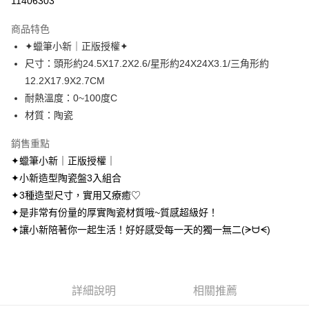
11406303
LINE Pay
商品特色
Apple Pay
✦蠟筆小新｜正版授權✦
尺寸：頭形約24.5X17.2X2.6/星形約24X24X3.1/三角形約
街口支付
12.2X17.9X2.7CM
悠遊付
耐熱溫度：0~100度C
材質：陶瓷
AFTEE先享後付
相關說明
銷售重點
【關於「AFTEE先享後付」】
✦蠟筆小新｜正版授權｜
ATM付款
AFTEE先享後付是「在收到商品之後才付款」的支付方式。 讓您購物簡單
便利好安心！
✦小新造型陶瓷盤3入組合
１．簡單：不需註冊會員、不需綁卡、不需儲值。
✦3種造型尺寸，實用又療癒♡
運送方式
２．便利：只要手機號碼，簡訊認證，即可結帳。
✦是非常有份量的厚實陶瓷材質哦~質感超級好！
３．安心：先確認商品／服務後，再付款。
全家取貨付款
✦讓小新陪著你一起生活！好好感受每一天的獨一無二(ᗒᗨᗕ)
每筆NT$70，滿NT$699(含以上)免運費
【「AFTEE先享後付」結帳流程】
１．於結帳方式選擇「AFTEE先享後付」後，將跳轉至「AFTEE先享後付」
付款後全家取貨
結帳頁面，進行簡訊認證並確認金額後，即可完成結帳。
２．訂單成立數日內，您將收到繳費通知簡訊。
每筆NT$70，滿NT$699(含以上)免運費
３．收到繳費通知簡訊後14天內，點擊此簡訊中的連結，可透過四大超商／
詳細說明
相關推薦
ATM／網路銀行／等多元方式進行付款，方視為交易完成。
7-11取貨付款