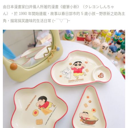
由日本漫畫家臼井儀人所著的漫畫《蠟筆小新》（クレヨンしんちゃ
ん），於 1990 年開始連載，故事以春日部市的 5 歲小孩－野原新之助為主
角，描寫搞笑趣味的生活日常
(~￣▽￣)~