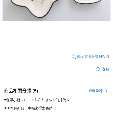
顯示電腦版詳細說明
客服
商品相關分類 (5)
查看全部
♥︎蠟筆小新クレヨンしんちゃん｜臼井儀人
✸✸本週新品｜幸福來得太突然♡