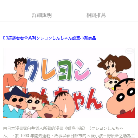
ATM／網路銀行／等多元方式進行付款，方視為交易完成。
7-11取貨付款
※ 請注意：結帳手續完成當下不需立刻繳費，但若您需要取消訂單，請聯絡
詳細說明
相關推薦
每筆NT$70，滿NT$899(含以上)免運費
購買商品的店家。未經商家同意取消之訂單仍視為有效，需透過AFTEE先享
後付繳納相關費用。
付款後7-11取貨
※ 交易是否成功請以「AFTEE先享後付 」之結帳頁面顯示為準，若有關於
是否繳費成功／繳費後需取消欲退款等相關疑問，請聯繫「AFTEE先享後付
每筆NT$70，滿NT$899(含以上)免運費
客戶支援中心」
https://netprotections.freshdesk.com/support/home
👉🏻這邊看看全系列クレヨンしんちゃん蠟筆小新商品
宅配
【注意事項】
１．透過由恩沛科技股份有限公司提供之「AFTEE先享後付」服務完成之交
每筆NT$80，滿NT$899(含以上)免運費
易，需依本服務之必要範圍內提供個人資料，並將交易相關給付款項請求債
權轉讓予恩沛科技股份有限公司。
國家/地區配送
查看運費
２．關於個人資料處理事宜，請瀏覽以下網址：
https://aftee.tw/terms/#terms3
３．未成年的使用者請事先徵得法定代理人或監護人之同意方可使用
「AFTEE先享後付」，若未經同意申辦者引起之損失，本公司不負相關責
任。
４．使用「AFTEE先享後付」時，將依據個別帳號之用戶狀況，依本公司即
時審查核予不同之上限額度；若仍有額度不足之情形，本公司將視審查結果
請求用戶進行身份認證。
５．嚴禁一人註冊多個帳號或使用他人資訊註冊。若發現惡意使用之情形，
恩沛科技股份有限公司將有權停止該用戶之使用額度並採取法律行動。
由日本漫畫家臼井儀人所著的漫畫《蠟筆小新》（クレヨンしんちゃ
ん），於 1990 年開始連載，故事以春日部市的 5 歲小孩－野原新之助為主