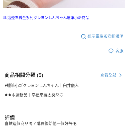
👉🏻這邊看看全系列クレヨンしんちゃん蠟筆小新商品
顯示電腦版詳細說明
客服
商品相關分類 (5)
查看全部
♥︎蠟筆小新クレヨンしんちゃん｜臼井儀人
✸✸本週新品｜幸福來得太突然♡
評價
喜歡這個商品嗎？購買後給他一個好評吧