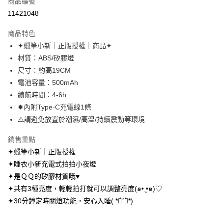
商品編號
超商取貨付款
11421048
LINE Pay
商品特色
Apple Pay
✦蠟筆小新｜正版授權｜商品✦
材質：ABS/矽膠燈
街口支付
尺寸：約高19CM
悠遊付
電池容量：500mAh
續航時間：4-6h
AFTEE先享後付
✸內附Type-C充電線1條
相關說明
⚠️請避免放置於潮濕/高溫/持續震動等環境
【關於「AFTEE先享後付」】
ATM付款
AFTEE先享後付是「在收到商品之後才付款」的支付方式。 讓您購物簡單
便利好安心！
銷售重點
１．簡單：不需註冊會員、不需綁卡、不需儲值。
✦蠟筆小新｜正版授權
運送方式
２．便利：只要手機號碼，簡訊認證，即可結帳。
✦睡衣小新充電式拍拍小夜燈
３．安心：先確認商品／服務後，再付款。
全家取貨付款
✦是ＱＱ的矽膠材質哦♥︎
每筆NT$70，滿NT$699(含以上)免運費
【「AFTEE先享後付」結帳流程】
✦共有3種亮度，輕輕拍打就可以調整亮度(๑• ̫•๑)♡
１．於結帳方式選擇「AFTEE先享後付」後，將跳轉至「AFTEE先享後付」
付款後全家取貨
✦30分鐘定時關燈功能，安心入睡( *ฅ́˘ฅ̀*)
結帳頁面，進行簡訊認證並確認金額後，即可完成結帳。
２．訂單成立數日內，您將收到繳費通知簡訊。
每筆NT$70，滿NT$699(含以上)免運費
３．收到繳費通知簡訊後14天內，點擊此簡訊中的連結，可透過四大超商／