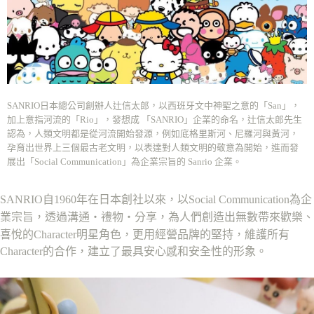
ATM／網路銀行／等多元方式進行付款，方視為交易完成。
7-11取貨付款
※ 請注意：結帳手續完成當下不需立刻繳費，但若您需要取消訂單，請聯絡
每筆NT$70，滿NT$899(含以上)免運費
購買商品的店家。未經商家同意取消之訂單仍視為有效，需透過AFTEE先享
後付繳納相關費用。
付款後7-11取貨
※ 交易是否成功請以「AFTEE先享後付 」之結帳頁面顯示為準，若有關於
是否繳費成功／繳費後需取消欲退款等相關疑問，請聯繫「AFTEE先享後付
每筆NT$70，滿NT$899(含以上)免運費
客戶支援中心」
https://netprotections.freshdesk.com/support/home
SANRIO日本總公司創辦人辻信太郎，以西班牙文中神聖之意的「San」，
宅配
【注意事項】
加上意指河流的「Rio」，發想成 「SANRIO」企業的命名，辻信太郎先生
１．透過由恩沛科技股份有限公司提供之「AFTEE先享後付」服務完成之交
每筆NT$80，滿NT$899(含以上)免運費
認為，人類文明都是從河流開始發源，例如底格里斯河、尼羅河與黃河，
易，需依本服務之必要範圍內提供個人資料，並將交易相關給付款項請求債
孕育出世界上三個最古老文明，以表達對人類文明的敬意為開始，進而發
權轉讓予恩沛科技股份有限公司。
國家/地區配送
查看運費
２．關於個人資料處理事宜，請瀏覽以下網址：
展出「Social Communication」為企業宗旨的 Sanrio 企業。
https://aftee.tw/terms/#terms3
３．未成年的使用者請事先徵得法定代理人或監護人之同意方可使用
SANRIO自1960年在日本創社以來，以Social Communication為企
「AFTEE先享後付」，若未經同意申辦者引起之損失，本公司不負相關責
任。
業宗旨，透過溝通‧禮物‧分享，為人們創造出無數帶來歡樂、
４．使用「AFTEE先享後付」時，將依據個別帳號之用戶狀況，依本公司即
喜悅的Character明星角色，更用經營品牌的堅持，維護所有
時審查核予不同之上限額度；若仍有額度不足之情形，本公司將視審查結果
請求用戶進行身份認證。
Character的合作，建立了最具安心感和安全性的形象。
５．嚴禁一人註冊多個帳號或使用他人資訊註冊。若發現惡意使用之情形，
恩沛科技股份有限公司將有權停止該用戶之使用額度並採取法律行動。