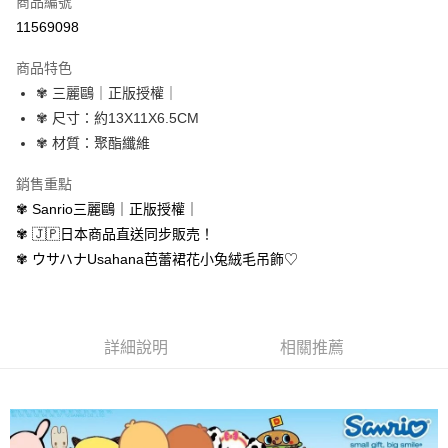
商品編號
超商取貨付款
11569098
LINE Pay
商品特色
Apple Pay
✾ 三麗鷗｜正版授權｜
✾ 尺寸：約13X11X6.5CM
街口支付
✾ 材質：聚酯纖維
悠遊付
銷售重點
AFTEE先享後付
✾ Sanrio三麗鷗｜正版授權｜
相關說明
✾ 🇯🇵日本商品直送同步販売！
【關於「AFTEE先享後付」】
✾ ウサハナUsahana芭蕾裙花小兔絨毛吊飾♡
ATM付款
AFTEE先享後付是「在收到商品之後才付款」的支付方式。 讓您購物簡單
便利好安心！
１．簡單：不需註冊會員、不需綁卡、不需儲值。
運送方式
２．便利：只要手機號碼，簡訊認證，即可結帳。
３．安心：先確認商品／服務後，再付款。
全家取貨付款
詳細說明
相關推薦
每筆NT$70，滿NT$699(含以上)免運費
【「AFTEE先享後付」結帳流程】
１．於結帳方式選擇「AFTEE先享後付」後，將跳轉至「AFTEE先享後付」
付款後全家取貨
結帳頁面，進行簡訊認證並確認金額後，即可完成結帳。
２．訂單成立數日內，您將收到繳費通知簡訊。
每筆NT$70，滿NT$699(含以上)免運費
３．收到繳費通知簡訊後14天內，點擊此簡訊中的連結，可透過四大超商／