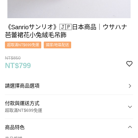
《Sanrioサンリオ》🇯🇵日本商品｜ウサハナ
芭蕾裙花小兔絨毛吊飾
超取滿NT$699免運
國家/地區配送
NT$850
NT$799
請選擇商品選項
付款與運送方式
超取滿NT$699免運
付款方式
商品特色
信用卡一次付款