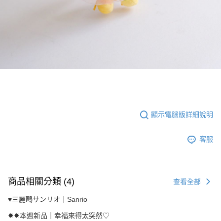
顯示電腦版詳細說明
客服
商品相關分類 (4)
查看全部
♥︎三麗鷗サンリオ｜Sanrio
✸✸本週新品｜幸福來得太突然♡