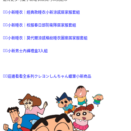
ATM／網路銀行／等多元方式進行付款，方視為交易完成。
7-11取貨付款
※ 請注意：結帳手續完成當下不需立刻繳費，但若您需要取消訂單，請聯絡
👉🏻小新睡衣｜經典款睡衣小新涼感居家服套組
每筆NT$70，滿NT$899(含以上)免運費
購買商品的店家。未經商家同意取消之訂單仍視為有效，需透過AFTEE先享
後付繳納相關費用。
👉🏻小新睡衣｜校服春日部防衛隊居家服套組
付款後7-11取貨
※ 交易是否成功請以「AFTEE先享後付 」之結帳頁面顯示為準，若有關於
是否繳費成功／繳費後需取消欲退款等相關疑問，請聯繫「AFTEE先享後付
每筆NT$70，滿NT$899(含以上)免運費
客戶支援中心」
https://netprotections.freshdesk.com/support/home
👉🏻小新睡衣｜莫代爾涼感格紋睡衣圖案居家服套組
宅配
【注意事項】
👉🏻小新男士內褲禮盒3入組
１．透過由恩沛科技股份有限公司提供之「AFTEE先享後付」服務完成之交
每筆NT$80，滿NT$899(含以上)免運費
易，需依本服務之必要範圍內提供個人資料，並將交易相關給付款項請求債
權轉讓予恩沛科技股份有限公司。
國家/地區配送
查看運費
２．關於個人資料處理事宜，請瀏覽以下網址：
https://aftee.tw/terms/#terms3
👉🏻這邊看看全系列クレヨンしんちゃん蠟筆小新商品
３．未成年的使用者請事先徵得法定代理人或監護人之同意方可使用
「AFTEE先享後付」，若未經同意申辦者引起之損失，本公司不負相關責
任。
４．使用「AFTEE先享後付」時，將依據個別帳號之用戶狀況，依本公司即
時審查核予不同之上限額度；若仍有額度不足之情形，本公司將視審查結果
請求用戶進行身份認證。
５．嚴禁一人註冊多個帳號或使用他人資訊註冊。若發現惡意使用之情形，
恩沛科技股份有限公司將有權停止該用戶之使用額度並採取法律行動。