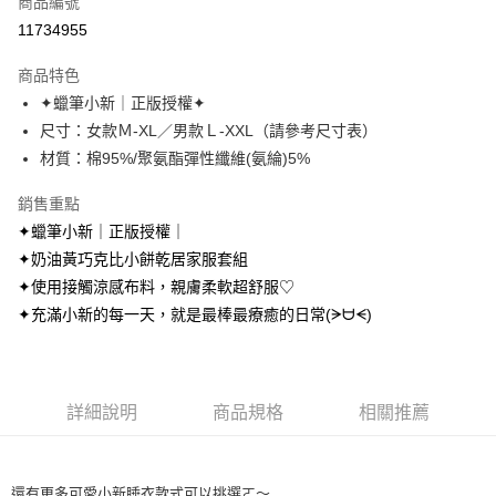
商品編號
超商取貨付款
11734955
LINE Pay
商品特色
Apple Pay
✦蠟筆小新｜正版授權✦
尺寸：女款Ｍ-XL／男款Ｌ-XXL（請參考尺寸表）
街口支付
材質：棉95%/聚氨酯彈性纖維(氨綸)5%
悠遊付
銷售重點
AFTEE先享後付
✦蠟筆小新｜正版授權｜
相關說明
✦奶油黃巧克比小餅乾居家服套組
【關於「AFTEE先享後付」】
✦使用接觸涼感布料，親膚柔軟超舒服♡
ATM付款
AFTEE先享後付是「在收到商品之後才付款」的支付方式。 讓您購物簡單
便利好安心！
✦充滿小新的每一天，就是最棒最療癒的日常(ᗒᗨᗕ)
１．簡單：不需註冊會員、不需綁卡、不需儲值。
運送方式
２．便利：只要手機號碼，簡訊認證，即可結帳。
３．安心：先確認商品／服務後，再付款。
全家取貨付款
每筆NT$70，滿NT$699(含以上)免運費
詳細說明
商品規格
相關推薦
【「AFTEE先享後付」結帳流程】
１．於結帳方式選擇「AFTEE先享後付」後，將跳轉至「AFTEE先享後付」
付款後全家取貨
結帳頁面，進行簡訊認證並確認金額後，即可完成結帳。
２．訂單成立數日內，您將收到繳費通知簡訊。
每筆NT$70，滿NT$699(含以上)免運費
３．收到繳費通知簡訊後14天內，點擊此簡訊中的連結，可透過四大超商／
還有更多可愛小新睡衣款式可以挑選ㄛ～