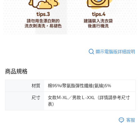
顯示電腦版詳細說明
商品規格
材質
棉95%/聚氨酯彈性纖維(氨綸)5%
尺寸
女款Ｍ-XL／男款Ｌ-XXL（詳情請參考尺寸
表）
客服