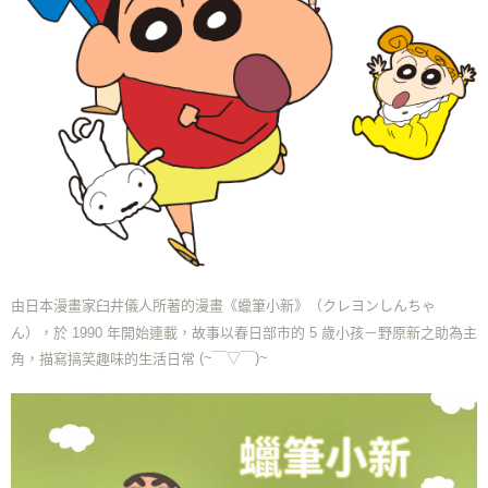
由日本漫畫家臼井儀人所著的漫畫《蠟筆小新》（クレヨンしんちゃ
ん），於 1990 年開始連載，故事以春日部市的 5 歲小孩－野原新之助為主
(~￣▽￣)~
角，描寫搞笑趣味的生活日常