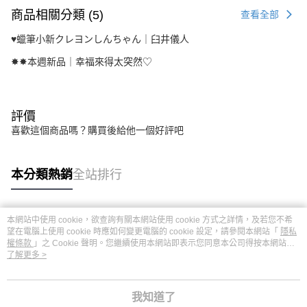
商品相關分類 (5)
查看全部
♥︎蠟筆小新クレヨンしんちゃん｜臼井儀人
✸✸本週新品｜幸福來得太突然♡
評價
喜歡這個商品嗎？購買後給他一個好評吧
本分類熱銷
全站排行
本網站中使用 cookie，欲查詢有關本網站使用 cookie 方式之詳情，及若您不希
熱門標籤
望在電腦上使用 cookie 時應如何變更電腦的 cookie 設定，請參閱本網站「
隱私
權條款
」之 Cookie 聲明。您繼續使用本網站即表示您同意本公司得按本網站使
用條款之 Cookie 聲明使用 cookie。
了解更多 >
我知道了