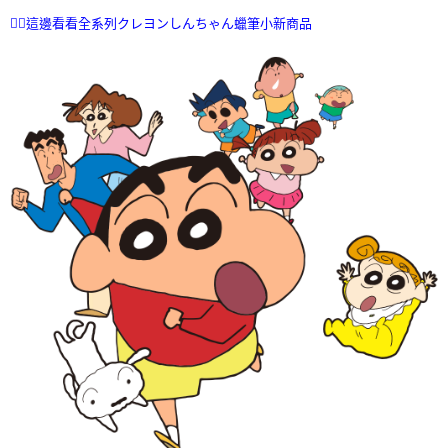
ATM／網路銀行／等多元方式進行付款，方視為交易完成。
7-11取貨付款
👉🏻這邊看看全系列クレヨンしんちゃん蠟筆小新商品
※ 請注意：結帳手續完成當下不需立刻繳費，但若您需要取消訂單，請聯絡
每筆NT$70，滿NT$899(含以上)免運費
購買商品的店家。未經商家同意取消之訂單仍視為有效，需透過AFTEE先享
後付繳納相關費用。
付款後7-11取貨
※ 交易是否成功請以「AFTEE先享後付 」之結帳頁面顯示為準，若有關於
是否繳費成功／繳費後需取消欲退款等相關疑問，請聯繫「AFTEE先享後付
每筆NT$70，滿NT$899(含以上)免運費
客戶支援中心」
https://netprotections.freshdesk.com/support/home
宅配
【注意事項】
１．透過由恩沛科技股份有限公司提供之「AFTEE先享後付」服務完成之交
每筆NT$80，滿NT$899(含以上)免運費
易，需依本服務之必要範圍內提供個人資料，並將交易相關給付款項請求債
權轉讓予恩沛科技股份有限公司。
國家/地區配送
查看運費
２．關於個人資料處理事宜，請瀏覽以下網址：
https://aftee.tw/terms/#terms3
３．未成年的使用者請事先徵得法定代理人或監護人之同意方可使用
「AFTEE先享後付」，若未經同意申辦者引起之損失，本公司不負相關責
任。
４．使用「AFTEE先享後付」時，將依據個別帳號之用戶狀況，依本公司即
時審查核予不同之上限額度；若仍有額度不足之情形，本公司將視審查結果
請求用戶進行身份認證。
５．嚴禁一人註冊多個帳號或使用他人資訊註冊。若發現惡意使用之情形，
恩沛科技股份有限公司將有權停止該用戶之使用額度並採取法律行動。