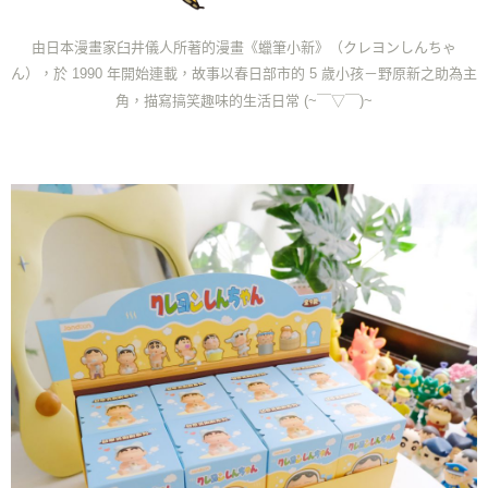
由日本漫畫家臼井儀人所著的漫畫《蠟筆小新》（クレヨンしんちゃ
ん），
於 1990 年開始連載，
故事以春日部市的 5 歲小孩－野原新之助為主
角，描寫搞笑趣味的生活日常
(~￣▽￣)~