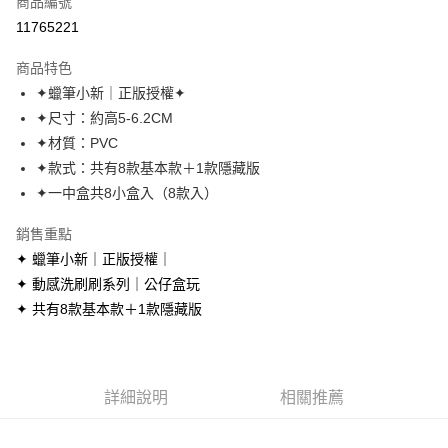
商品編號
超商取貨付款
11765221
LINE Pay
商品特色
Apple Pay
✦蠟筆小新｜正版授權✦
✦尺寸：約高5-6.2CM
街口支付
✦材質：PVC
悠遊付
✦款式：共有8款基本款＋1款隱藏版
✦一中盒共8小盒入（8款入）
AFTEE先享後付
相關說明
銷售重點
【關於「AFTEE先享後付」】
✦ 蠟筆小新｜正版授權｜
ATM付款
AFTEE先享後付是「在收到商品之後才付款」的支付方式。 讓您購物簡單
便利好安心！
✦ 動感洗刷刷系列｜公仔盒玩
１．簡單：不需註冊會員、不需綁卡、不需儲值。
✦ 共有8款基本款＋1款隱藏版
運送方式
２．便利：只要手機號碼，簡訊認證，即可結帳。
３．安心：先確認商品／服務後，再付款。
全家取貨付款
每筆NT$70，滿NT$699(含以上)免運費
【「AFTEE先享後付」結帳流程】
１．於結帳方式選擇「AFTEE先享後付」後，將跳轉至「AFTEE先享後付」
詳細說明
相關推薦
付款後全家取貨
結帳頁面，進行簡訊認證並確認金額後，即可完成結帳。
２．訂單成立數日內，您將收到繳費通知簡訊。
每筆NT$70，滿NT$699(含以上)免運費
３．收到繳費通知簡訊後14天內，點擊此簡訊中的連結，可透過四大超商／