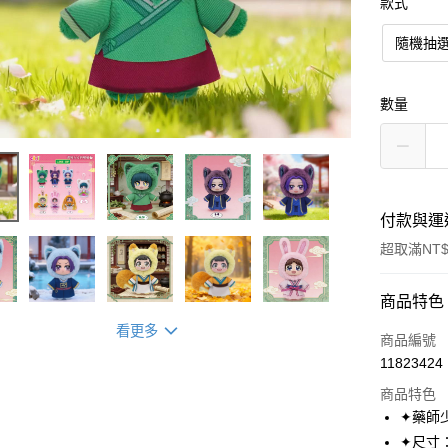
款式
隨機抽選
數量
付款與運
超取滿NT$
付款方式
商品特色
看更多
信用卡一
商品編號
11823424
超商取貨
商品特色
LINE Pay
✦藥師
✦尺寸