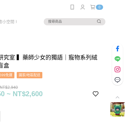
0
癒小空間 ꒱
研究室 ▍藥師少女的獨語｜寵物系列絨
盲盒
699免運
國家/地區配送
 NT$2,940
0 ~ NT$2,600