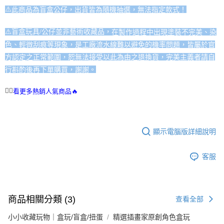
⚠️
此商品為盲盒公仔，出貨皆為隨機抽選，無法指定款式！
⚠️盲盒玩具/公仔並非藝術收藏品，
在製作過程中出現塗裝不完美、染
色、輕微刮痕等現象，是工廠流水線難以避免的機率問題，皆屬於官
方認定之正常範圍，恕無法接受以此為由之退換貨，完美主義者請自
行斟酌後再下單購買，謝謝。
👉🏻
看更多熱銷人氣商品🔥
顯示電腦版詳細說明
客服
商品相關分類 (3)
查看全部
小小收藏玩物｜盒玩/盲盒/扭蛋
精選插畫家原創角色盒玩