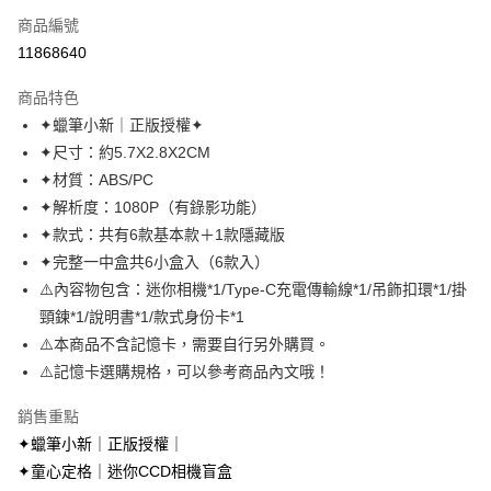
商品編號
超商取貨付款
11868640
LINE Pay
商品特色
Apple Pay
✦蠟筆小新｜正版授權✦
✦尺寸：約5.7X2.8X2CM
街口支付
✦材質：ABS/PC
悠遊付
✦解析度：1080P（有錄影功能）
✦款式：共有6款基本款＋1款隱藏版
AFTEE先享後付
✦完整一中盒共6小盒入（6款入）
相關說明
⚠️內容物包含：迷你相機*1/Type-C充電傳輸線*1/吊飾扣環*1/掛
【關於「AFTEE先享後付」】
ATM付款
AFTEE先享後付是「在收到商品之後才付款」的支付方式。 讓您購物簡單
頸鍊*1/說明書*1/款式身份卡*1
便利好安心！
⚠️本商品不含記憶卡，需要自行另外購買。
１．簡單：不需註冊會員、不需綁卡、不需儲值。
運送方式
⚠️記憶卡選購規格，可以參考商品內文哦！
２．便利：只要手機號碼，簡訊認證，即可結帳。
３．安心：先確認商品／服務後，再付款。
全家取貨付款
銷售重點
每筆NT$70，滿NT$699(含以上)免運費
【「AFTEE先享後付」結帳流程】
✦蠟筆小新｜正版授權｜
１．於結帳方式選擇「AFTEE先享後付」後，將跳轉至「AFTEE先享後付」
付款後全家取貨
✦童心定格｜迷你CCD相機盲盒
結帳頁面，進行簡訊認證並確認金額後，即可完成結帳。
２．訂單成立數日內，您將收到繳費通知簡訊。