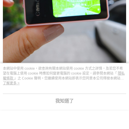
本網站中使用 cookie，欲查詢有關本網站使用 cookie 方式之詳情，及若您不希
相機共有6款內建濾鏡效果－
望在電腦上使用 cookie 時應如何變更電腦的 cookie 設定，請參閱本網站「
隱私
權條款
」之 Cookie 聲明。您繼續使用本網站即表示您同意本公司得按本網站使
用條款之 Cookie 聲明使用 cookie。
了解更多 >
黑白/黑白
負片/彩色負片/紅色調/黃色調/綠色調，
拍照或綠影皆可套用哦！
我知道了