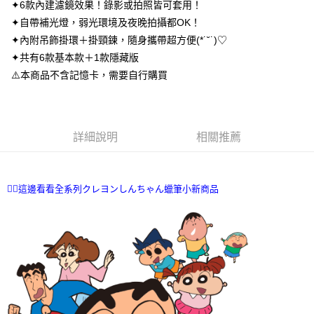
每筆NT$70，滿NT$699(含以上)免運費
✦6款內建濾鏡效果！錄影或拍照皆可套用！
３．收到繳費通知簡訊後14天內，點擊此簡訊中的連結，可透過四大超商／
✦自帶補光燈，弱光環境及夜晚拍攝都OK！
ATM／網路銀行／等多元方式進行付款，方視為交易完成。
7-11取貨付款
※ 請注意：結帳手續完成當下不需立刻繳費，但若您需要取消訂單，請聯絡
✦內附吊飾掛環＋掛頸鍊，隨身攜帶超方便(*˙˘˙)♡
每筆NT$70，滿NT$899(含以上)免運費
購買商品的店家。未經商家同意取消之訂單仍視為有效，需透過AFTEE先享
✦共有6款基本款＋1款隱藏版
後付繳納相關費用。
⚠️本商品不含記憶卡，需要自行購買
付款後7-11取貨
※ 交易是否成功請以「AFTEE先享後付 」之結帳頁面顯示為準，若有關於
是否繳費成功／繳費後需取消欲退款等相關疑問，請聯繫「AFTEE先享後付
每筆NT$70，滿NT$899(含以上)免運費
客戶支援中心」
https://netprotections.freshdesk.com/support/home
宅配
【注意事項】
詳細說明
相關推薦
１．透過由恩沛科技股份有限公司提供之「AFTEE先享後付」服務完成之交
每筆NT$80，滿NT$899(含以上)免運費
易，需依本服務之必要範圍內提供個人資料，並將交易相關給付款項請求債
權轉讓予恩沛科技股份有限公司。
國家/地區配送
查看運費
２．關於個人資料處理事宜，請瀏覽以下網址：
👉🏻這邊看看全系列クレヨンしんちゃん蠟筆小新商品
https://aftee.tw/terms/#terms3
３．未成年的使用者請事先徵得法定代理人或監護人之同意方可使用
「AFTEE先享後付」，若未經同意申辦者引起之損失，本公司不負相關責
任。
４．使用「AFTEE先享後付」時，將依據個別帳號之用戶狀況，依本公司即
時審查核予不同之上限額度；若仍有額度不足之情形，本公司將視審查結果
請求用戶進行身份認證。
５．嚴禁一人註冊多個帳號或使用他人資訊註冊。若發現惡意使用之情形，
恩沛科技股份有限公司將有權停止該用戶之使用額度並採取法律行動。