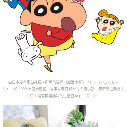
由日本漫畫家臼井儀人所著的漫畫《蠟筆小新》（クレヨンしんちゃ
ん），
於 1990 年開始連載，
故事以春日部市的 5 歲小孩－野原新之助為主
角，描寫搞笑趣味的生活日常
(~￣▽￣)~