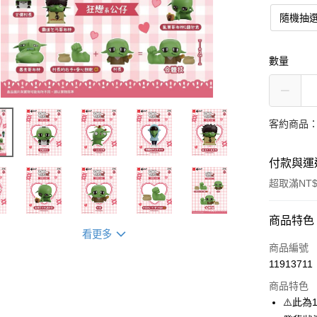
隨機抽
數量
客約商品
付款與運
超取滿NT$
付款方式
商品特色
看更多
信用卡一
商品編號
11913711
超商取貨
商品特色
LINE Pay
⚠️此