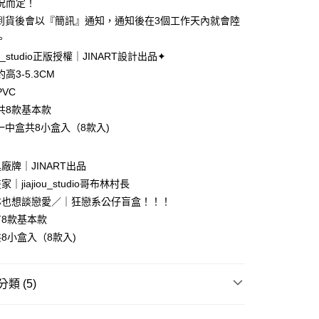
況而定！
品到貨後會以『簡訊』通知，通知後在3個工作天內就會陸
。
iou_studio正版授權｜JINART設計出品✦
高3-5.3CM
享後付
VC
共8款基本款
FTEE先享後付」】
一中盒共8小盒入（8款入)
先享後付是「在收到商品之後才付款」的支付方式。 讓您購物簡單
心！
：不需註冊會員、不需綁卡、不需儲值。
廠牌｜JINART出品
：只要手機號碼，簡訊認證，即可結帳。
：先確認商品／服務後，再付款。
｜jiajiou_studio哥布林村長
付款
林也想談戀愛／｜狂戀系公仔盲盒！！！
EE先享後付」結帳流程】
0，滿NT$699(含以上)免運費
有8款基本款
方式選擇「AFTEE先享後付」後，將跳轉至「AFTEE先享後
頁面，進行簡訊認證並確認金額後，即可完成結帳。
共8小盒入（8款入)
家取貨
成立數日內，您將收到繳費通知簡訊。
費通知簡訊後14天內，點擊此簡訊中的連結，可透過四大超商
0，滿NT$699(含以上)免運費
網路銀行／等多元方式進行付款，方視為交易完成。
類 (5)
：結帳手續完成當下不需立刻繳費，但若您需要取消訂單，請聯
付款
的店家。未經商家同意取消之訂單仍視為有效，需透過AFTEE
繳納相關費用。
0，滿NT$899(含以上)免運費
物｜盒玩/盲盒/扭蛋
精選插畫家原創角色盒玩