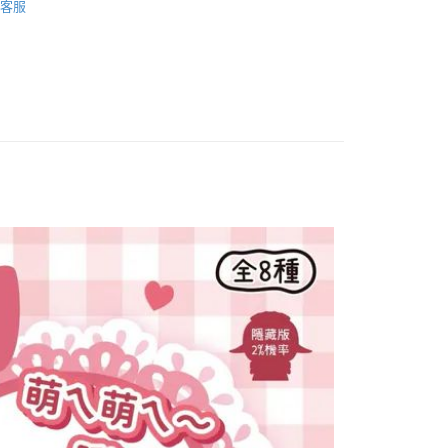
否成功請以「AFTEE先享後付 」之結帳頁面顯示為準，若有關於
客服
新品｜幸福來得太突然♡
功／繳費後需取消欲退款等相關疑問，請聯繫「AFTEE先享後
1取貨
援中心」
https://netprotections.freshdesk.com/support/home
0，滿NT$899(含以上)免運費
得等待✧｜預購商品專區！
項】
臨>>｜日落選物研究室｜🔍
〔推推〕設計師原創角色
恩沛科技股份有限公司提供之「AFTEE先享後付」服務完成之
依本服務之必要範圍內提供個人資料，並將交易相關給付款項請
0，滿NT$899(含以上)免運費
讓予恩沛科技股份有限公司。
區］｜Overseas
個人資料處理事宜，請瀏覽以下網址：
配送
查看運費
ee.tw/terms/#terms3
年的使用者請事先徵得法定代理人或監護人之同意方可使用
E先享後付」，若未經同意申辦者引起之損失，本公司不負相關責
AFTEE先享後付」時，將依據個別帳號之用戶狀況，依本公司
核予不同之上限額度；若仍有額度不足之情形，本公司將視審查
用戶進行身份認證。
一人註冊多個帳號或使用他人資訊註冊。若發現惡意使用之情
科技股份有限公司將有權停止該用戶之使用額度並採取法律行