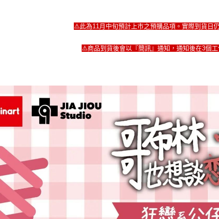
⚠️此為11月中旬預計上市之預購品項。實際到貨日
⚠️商品到貨後會以『簡訊』通知，通知後在3個