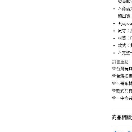
發貨狀
Apple Pay
⚠️商
街口支付
續出貨
✦jiaj
悠遊付
尺寸：約
AFTEE先
材質：P
相關說明
款式：
【關於「A
ATM付款
⚠️完整
AFTEE
便利好安
銷售重點
１．簡單
💚台灣玩具
２．便利
運送方式
３．安心
💚台灣插畫家
全家取貨
💚＼哥布
【「AFT
每筆NT$7
💚款式共
１．於結帳
付」結帳
💚一中盒
付款後全
２．訂單
３．收到繳
每筆NT$7
／ATM／
商品相關分
※ 請注意
7-11取貨
絡購買商品
先享後付
每筆NT$7
小小收藏玩