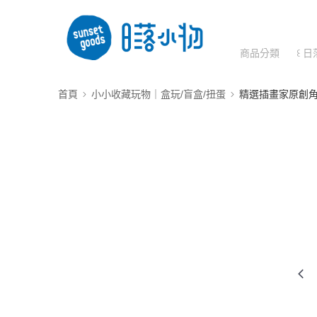
商品分類
꒰ 日
首頁
小小收藏玩物｜盒玩/盲盒/扭蛋
精選插畫家原創