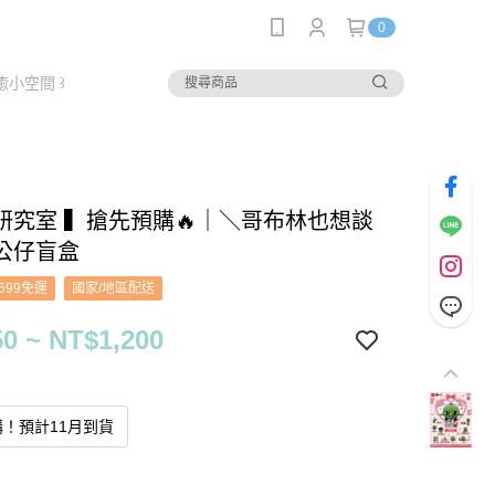
0
癒小空間 ꒱
研究室 ▍搶先預購🔥｜＼哥布林也想談
公仔盲盒
699免運
國家/地區配送
0 ~ NT$1,200
！預計11月到貨