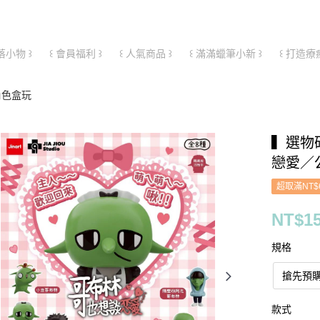
落小物 ꒱
꒰ 會員福利 ꒱
꒰ 人氣商品 ꒱
꒰ 滿滿蠟筆小新 ꒱
꒰ 打造療
角色盒玩
▍選物
戀愛／
超取滿NT$
NT$15
規格
搶先預購
款式