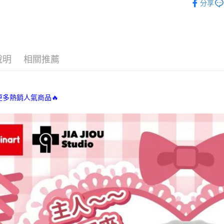
※ 交易是
分享
✸✸本週
是否繳費成
付款後7-1
付客戶支
每筆NT$7
✧美好值
【注意事
💈歡迎光
宅配
１．透過由
玩物！
交易，需
每筆NT$8
說明
相關推薦
求債權轉
［海外購買專
２．關於
國家/地區
https://aft
３．未成
更多熱銷人氣商品🔥
「AFTE
任。
４．使用「
即時審查
結果請求
５．嚴禁
形，恩沛
動。