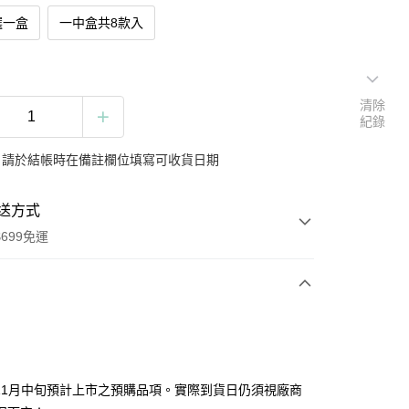
選一盒
一中盒共8款入
清除
紀錄
：請於結帳時在備註欄位填寫可收貨日期
送方式
699免運
次付款
付款
為11月中旬預計上市之預購品項。實際到貨日仍須視廠商