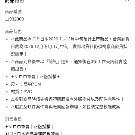
商品特色
信用卡一次付款
商品編號
超商取貨付款
11932069
LINE Pay
商品特色
Apple Pay
⚠️此商品為🇯🇵日本2026.11-12月中旬預計上市新品，台灣到貨
日約為2026.12月下旬-1月中旬。實際出貨日仍須視廠商發貨狀
街口支付
況而定！
悠遊付
⚠️商品到貨後會以『簡訊』通知，通知後在3個工作天內就會陸
續出貨。
AFTEE先享後付
✦ケロロ軍曹｜正版授權✦
相關說明
尺寸：高約7CM
【關於「AFTEE先享後付」】
ATM付款
AFTEE先享後付是「在收到商品之後才付款」的支付方式。 讓您購物簡單
材質：PVC
便利好安心！
⚠️收到商品時請先透過塑膠膜檢查外觀塗裝以及配件完整性！
１．簡單：不需註冊會員、不需綁卡、不需儲值。
運送方式
⚠️瑕疵及缺件案件需與廠商回報辦理，如包裝完整較能成案。
２．便利：只要手機號碼，簡訊認證，即可結帳。
３．安心：先確認商品／服務後，再付款。
全家取貨付款
銷售重點
每筆NT$70，滿NT$699(含以上)免運費
【「AFTEE先享後付」結帳流程】
✦ケロロ軍曹｜正版授權｜
１．於結帳方式選擇「AFTEE先享後付」後，將跳轉至「AFTEE先享後付」
付款後全家取貨
✦🇯🇵日本商品空運同步販売！
結帳頁面，進行簡訊認證並確認金額後，即可完成結帳。