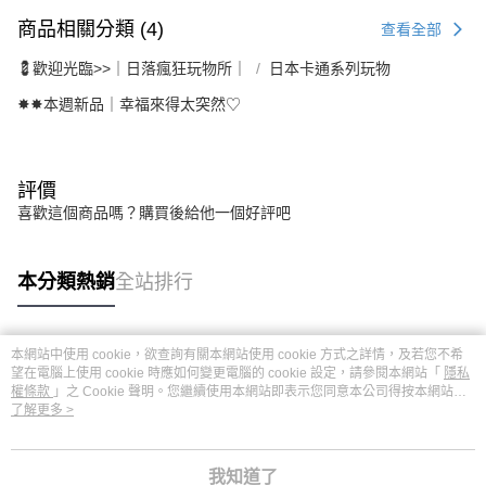
商品相關分類 (4)
查看全部
💈歡迎光臨>>｜日落瘋狂玩物所｜
日本卡通系列玩物
✸✸本週新品｜幸福來得太突然♡
評價
喜歡這個商品嗎？購買後給他一個好評吧
本分類熱銷
全站排行
本網站中使用 cookie，欲查詢有關本網站使用 cookie 方式之詳情，及若您不希
熱門標籤
望在電腦上使用 cookie 時應如何變更電腦的 cookie 設定，請參閱本網站「
隱私
權條款
」之 Cookie 聲明。您繼續使用本網站即表示您同意本公司得按本網站使
用條款之 Cookie 聲明使用 cookie。
了解更多 >
我知道了