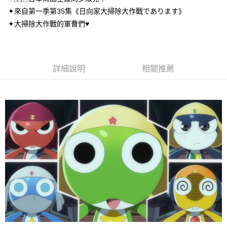
２．訂單成立數日內，您將收到繳費通知簡訊。
每筆NT$70，滿NT$699(含以上)免運費
✦來自第一季第35集《日向家大掃除大作戰であります》
３．收到繳費通知簡訊後14天內，點擊此簡訊中的連結，可透過四大超商／
✦大掃除大作戰的軍曹們♥︎
ATM／網路銀行／等多元方式進行付款，方視為交易完成。
7-11取貨付款
※ 請注意：結帳手續完成當下不需立刻繳費，但若您需要取消訂單，請聯絡
每筆NT$70，滿NT$899(含以上)免運費
購買商品的店家。未經商家同意取消之訂單仍視為有效，需透過AFTEE先享
後付繳納相關費用。
付款後7-11取貨
※ 交易是否成功請以「AFTEE先享後付 」之結帳頁面顯示為準，若有關於
詳細說明
相關推薦
是否繳費成功／繳費後需取消欲退款等相關疑問，請聯繫「AFTEE先享後付
每筆NT$70，滿NT$899(含以上)免運費
客戶支援中心」
https://netprotections.freshdesk.com/support/home
宅配
【注意事項】
１．透過由恩沛科技股份有限公司提供之「AFTEE先享後付」服務完成之交
每筆NT$80，滿NT$899(含以上)免運費
易，需依本服務之必要範圍內提供個人資料，並將交易相關給付款項請求債
權轉讓予恩沛科技股份有限公司。
２．關於個人資料處理事宜，請瀏覽以下網址：
https://aftee.tw/terms/#terms3
３．未成年的使用者請事先徵得法定代理人或監護人之同意方可使用
「AFTEE先享後付」，若未經同意申辦者引起之損失，本公司不負相關責
任。
４．使用「AFTEE先享後付」時，將依據個別帳號之用戶狀況，依本公司即
時審查核予不同之上限額度；若仍有額度不足之情形，本公司將視審查結果
請求用戶進行身份認證。
５．嚴禁一人註冊多個帳號或使用他人資訊註冊。若發現惡意使用之情形，
恩沛科技股份有限公司將有權停止該用戶之使用額度並採取法律行動。