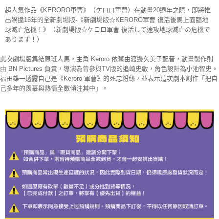
超人氣作品《KERORO軍曹》（ケロロ軍曹）在動畫20週年之際，即將推
出睽違16年的全新劇場版-《新劇場版☆KERORO軍曹 復活後馬上面臨地
球滅亡危機！》（新劇場版☆ケロロ軍曹 復活して速攻地球滅亡の危機で
あります！）
此次劇場版集結原班人馬，主角 Keroro 依舊由渡邊久美子配音，動畫製作則
由 BN Pictures 負責，導演為曾參與TV版的追崎史敏，角色設計為小池智史。
福田雄一透露自己是《Keroro 軍曹》的死忠粉絲，並表示這次劇本創作「把自
己多年的羨慕與熱情全數傾注其中」。