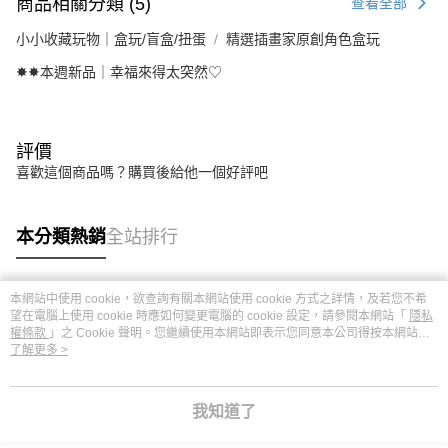
商品相關分類 (5)
查看全部
小小收藏玩物｜盒玩/盲盒/扭蛋
精選插畫家原創角色盒玩
✸✸本週新品｜幸福來得太突然♡
評價
喜歡這個商品嗎？購買後給他一個好評吧
本分類熱銷
全站排行
本網站中使用 cookie，欲查詢有關本網站使用 cookie 方式之詳情，及若您不希
熱門標籤
望在電腦上使用 cookie 時應如何變更電腦的 cookie 設定，請參閱本網站「
隱私
權條款
」之 Cookie 聲明。您繼續使用本網站即表示您同意本公司得按本網站使
用條款之 Cookie 聲明使用 cookie。
了解更多 >
我知道了