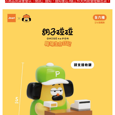
⚠️商品到貨後會以『簡訊』通知，通知後在3個工作天內就會陸續出貨。