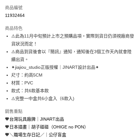
商品編號
超商取貨付款
11932464
LINE Pay
商品特色
Apple Pay
⚠️此為11月中旬預計上市之預購品項。實際到貨日仍須視廠商發
貨狀況而定！
街口支付
⚠️商品到貨後會以『簡訊』通知，通知後在3個工作天內就會陸
悠遊付
續出貨。
✦jiajiou_studio正版授權｜JINART設計出品✦
AFTEE先享後付
尺寸：約高5CM
相關說明
材質：PVC
【關於「AFTEE先享後付」】
ATM付款
AFTEE先享後付是「在收到商品之後才付款」的支付方式。 讓您購物簡單
款式：共6款基本款
便利好安心！
⚠️完整一中盒共6小盒入（6款入)
１．簡單：不需註冊會員、不需綁卡、不需儲值。
運送方式
２．便利：只要手機號碼，簡訊認證，即可結帳。
銷售重點
３．安心：先確認商品／服務後，再付款。
全家取貨付款
🧡台灣玩具廠牌｜JINART出品
每筆NT$70，滿NT$699(含以上)免運費
【「AFTEE先享後付」結帳流程】
🧡日本插畫｜胡子碰碰（OHIGE no PON）
１．於結帳方式選擇「AFTEE先享後付」後，將跳轉至「AFTEE先享後付」
付款後全家取貨
🧡＼職場生存日記／｜公仔盲盒
結帳頁面，進行簡訊認證並確認金額後，即可完成結帳。