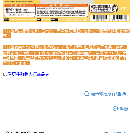
⚠️盲盒商品皆為隨機抽選出貨，無法預先知道內容款式，恕無法指定購買款
式。
⚠️盲盒玩具/公仔並非藝術收藏品，
在製作過程中出現塗裝不完美、染色、
輕微刮痕等現象，是工廠流水線難以避免的機率問題，皆屬於官方認定之
正常範圍，恕無法接受以此為由之退換貨，完美主義者請自行斟酌後再下
單購買，謝謝。
👉🏻
看更多熱銷人氣商品🔥
顯示電腦版詳細說明
客服