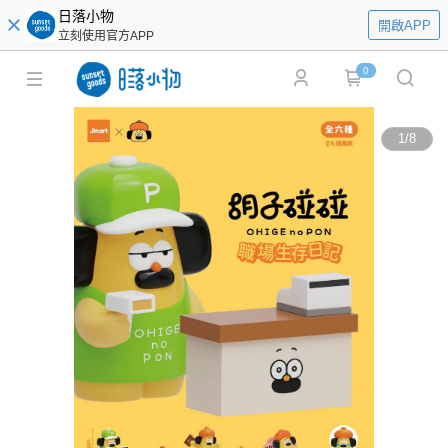
日落小物
開啟APP
立刻使用官方APP
0
1
/
8