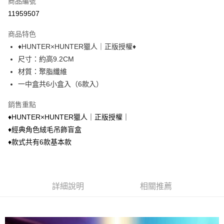
商品編號
超商取貨付款
11959507
LINE Pay
商品特色
Apple Pay
♦︎HUNTER×HUNTER獵人｜正版授權♦︎
尺寸：約高9.2CM
街口支付
材質：聚脂纖維
悠遊付
一中盒共6小盒入（6款入）
AFTEE先享後付
銷售重點
相關說明
♦︎HUNTER×HUNTER獵人｜正版授權｜
【關於「AFTEE先享後付」】
♦︎經典角色絨毛吊飾盲盒
ATM付款
AFTEE先享後付是「在收到商品之後才付款」的支付方式。 讓您購物簡單
便利好安心！
♦︎款式共有6款基本款
１．簡單：不需註冊會員、不需綁卡、不需儲值。
運送方式
２．便利：只要手機號碼，簡訊認證，即可結帳。
３．安心：先確認商品／服務後，再付款。
全家取貨付款
每筆NT$70，滿NT$699(含以上)免運費
詳細說明
相關推薦
【「AFTEE先享後付」結帳流程】
１．於結帳方式選擇「AFTEE先享後付」後，將跳轉至「AFTEE先享後付」
付款後全家取貨
結帳頁面，進行簡訊認證並確認金額後，即可完成結帳。
２．訂單成立數日內，您將收到繳費通知簡訊。
每筆NT$70，滿NT$699(含以上)免運費
３．收到繳費通知簡訊後14天內，點擊此簡訊中的連結，可透過四大超商／