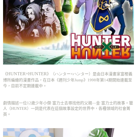
HUNTER×HUNTER
《
》（
ハンター×ハンター
）是由日本漫畫家富樫義
博所編繪的漫畫作品，在日本《週刊少年Jump》1998年第14期開始連載至
今，目前不定期連載中。
劇情描述一位12歲少年小傑·富力士去尋找他的父親—金·富力士的故事。獵
人（HUNTER）一詞是代表在這個故事設定的世界中，各種領域的社會菁
英。