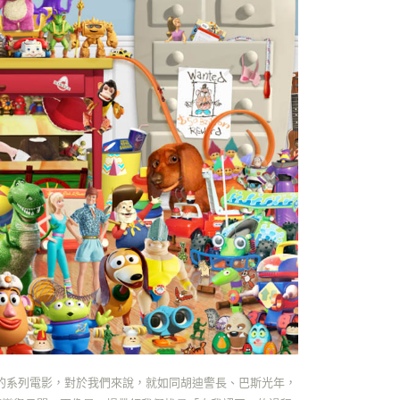
0，滿NT$899(含以上)免運費
讓予恩沛科技股份有限公司。
個人資料處理事宜，請瀏覽以下網址：
ee.tw/terms/#terms3
年的使用者請事先徵得法定代理人或監護人之同意方可使用
E先享後付」，若未經同意申辦者引起之損失，本公司不負相關責
AFTEE先享後付」時，將依據個別帳號之用戶狀況，依本公司
核予不同之上限額度；若仍有額度不足之情形，本公司將視審查
用戶進行身份認證。
一人註冊多個帳號或使用他人資訊註冊。若發現惡意使用之情
科技股份有限公司將有權停止該用戶之使用額度並採取法律行
的系列電影，對於我們來說，就如同胡迪警長、巴斯光年，