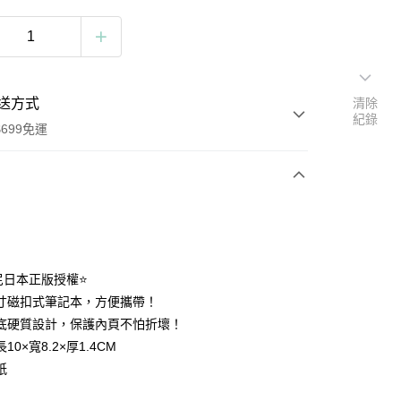
送方式
清除
紀錄
699免運
次付款
付款
尼日本正版授權⭐️
寸磁扣式筆記本，方便攜帶！
底硬質設計，保護內頁不怕折壞！
10×寬8.2×厚1.4CM
紙