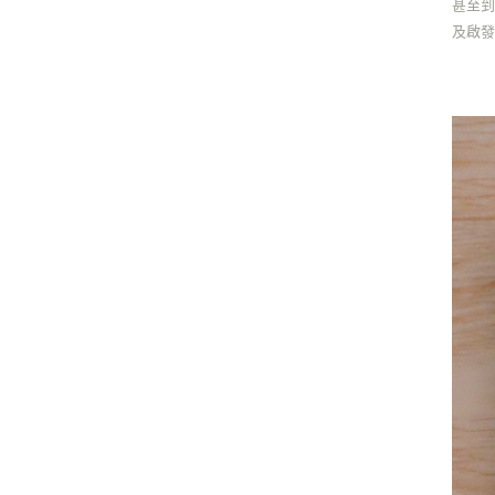
甚至到
及啟