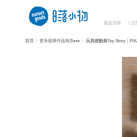
商品分類
꒰ 日
首頁
更多經典作品角色▸▸▸
玩具總動員Toy Story｜P