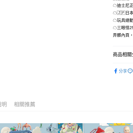
AFTEE先
☁迪士尼
相關說明
☁🇯🇵
【關於「A
ATM付款
☁玩具總動
AFTEE
便利好安
☁三眼怪
１．簡單
弄髒內頁
２．便利
運送方式
３．安心
全家取貨
【「AFT
商品相關分
每筆NT$7
１．於結帳
付」結帳
更多經典作
付款後全
２．訂單
分享
３．收到繳
快樂沒有距
每筆NT$7
／ATM／
※ 請注意
7-11取貨
絡購買商品
先享後付
每筆NT$7
※ 交易是
說明
相關推薦
是否繳費成
付款後7-1
付客戶支
每筆NT$7
【注意事
宅配
１．透過由
交易，需