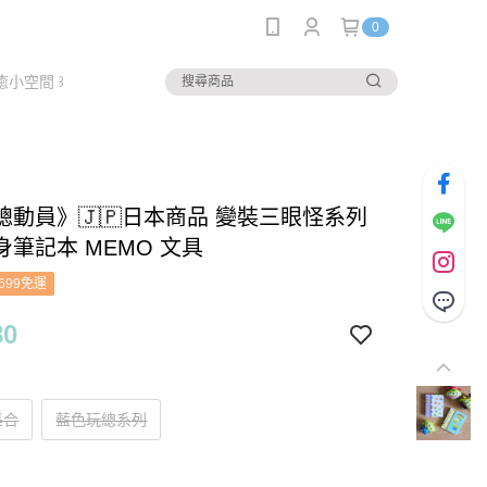
0
癒小空間 ꒱
總動員》🇯🇵日本商品 變裝三眼怪系列
身筆記本 MEMO 文具
699免運
80
集合
藍色玩總系列