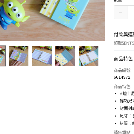
付款與運
超取滿NT$
付款方式
商品特色
信用卡一
商品編號
6614972
超商取貨
商品特色
LINE Pay
⭐️迪士
輕巧尺
Apple Pay
封面封
街口支付
尺寸：長
材質：
悠遊付
銷售重點