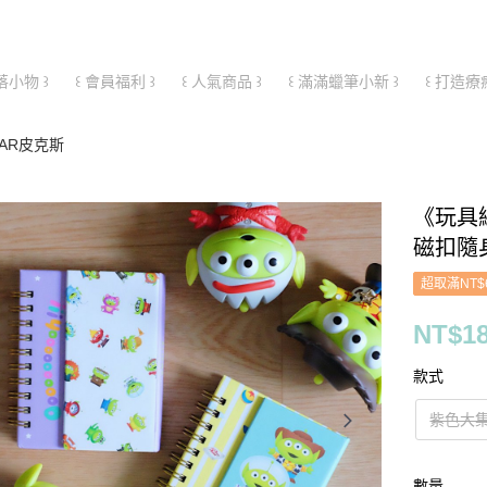
落小物 ꒱
꒰ 會員福利 ꒱
꒰ 人氣商品 ꒱
꒰ 滿滿蠟筆小新 ꒱
꒰ 打造療
IXAR皮克斯
《玩具
磁扣隨
超取滿NT$
NT$1
款式
紫色大
數量