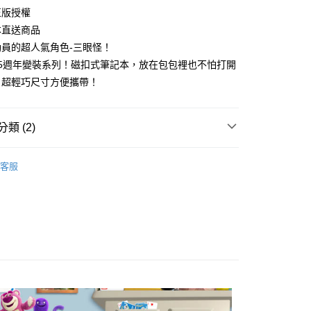
享後付
正版授權
日本直送商品
FTEE先享後付」】
員的超人氣角色-三眼怪！
先享後付是「在收到商品之後才付款」的支付方式。 讓您購物簡單
心！
25週年變裝系列！磁扣式筆記本，放在包包裡也不怕打開
：不需註冊會員、不需綁卡、不需儲值。
，超輕巧尺寸方便攜帶！
：只要手機號碼，簡訊認證，即可結帳。
：先確認商品／服務後，再付款。
付款
EE先享後付」結帳流程】
類 (2)
0，滿NT$699(含以上)免運費
方式選擇「AFTEE先享後付」後，將跳轉至「AFTEE先享後
頁面，進行簡訊認證並確認金額後，即可完成結帳。
品角色▸▸▸
玩具總動員Toy Story｜PIXAR皮克斯
家取貨
成立數日內，您將收到繳費通知簡訊。
客服
費通知簡訊後14天內，點擊此簡訊中的連結，可透過四大超商
離｜🇯🇵日本商品同步販売！
0，滿NT$699(含以上)免運費
網路銀行／等多元方式進行付款，方視為交易完成。
：結帳手續完成當下不需立刻繳費，但若您需要取消訂單，請聯
付款
的店家。未經商家同意取消之訂單仍視為有效，需透過AFTEE
繳納相關費用。
0，滿NT$899(含以上)免運費
否成功請以「AFTEE先享後付 」之結帳頁面顯示為準，若有關於
功／繳費後需取消欲退款等相關疑問，請聯繫「AFTEE先享後
1取貨
援中心」
https://netprotections.freshdesk.com/support/home
0，滿NT$899(含以上)免運費
項】
恩沛科技股份有限公司提供之「AFTEE先享後付」服務完成之
依本服務之必要範圍內提供個人資料，並將交易相關給付款項請