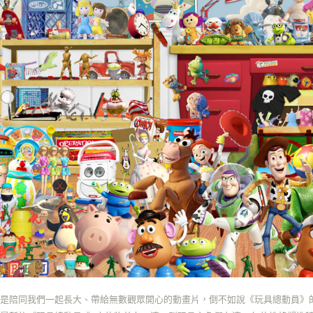
每筆NT$8
求債權轉
２．關於
https://aft
３．未成
「AFTE
任。
４．使用「
即時審查
結果請求
５．嚴禁
形，恩沛
動。
說是陪同我們一起長大、帶給無數觀眾開心的動畫片，倒不如說《玩具總動員》