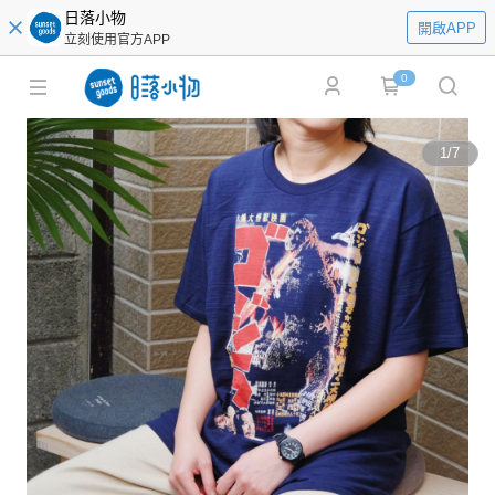
日落小物
開啟APP
立刻使用官方APP
0
1
/
7