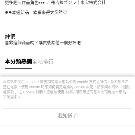
更多經典作品角色▸▸▸
哥吉拉ゴジラ｜東宝株式会社
✸✸本週新品｜幸福來得太突然♡
評價
喜歡這個商品嗎？購買後給他一個好評吧
本分類熱銷
全站排行
本網站中使用 cookie，欲查詢有關本網站使用 cookie 方式之詳情，及若您不希
熱門標籤
望在電腦上使用 cookie 時應如何變更電腦的 cookie 設定，請參閱本網站「
隱私
權條款
」之 Cookie 聲明。您繼續使用本網站即表示您同意本公司得按本網站使
用條款之 Cookie 聲明使用 cookie。
了解更多 >
我知道了