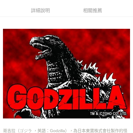
ATM／網路銀行／等多元方式進行付款，方視為交易完成。
7-11取貨付款
※ 請注意：結帳手續完成當下不需立刻繳費，但若您需要取消訂單，請聯絡
詳細說明
相關推薦
每筆NT$70，滿NT$899(含以上)免運費
購買商品的店家。未經商家同意取消之訂單仍視為有效，需透過AFTEE先享
後付繳納相關費用。
付款後7-11取貨
※ 交易是否成功請以「AFTEE先享後付 」之結帳頁面顯示為準，若有關於
是否繳費成功／繳費後需取消欲退款等相關疑問，請聯繫「AFTEE先享後付
每筆NT$70，滿NT$899(含以上)免運費
客戶支援中心」
https://netprotections.freshdesk.com/support/home
宅配
【注意事項】
１．透過由恩沛科技股份有限公司提供之「AFTEE先享後付」服務完成之交
每筆NT$80，滿NT$899(含以上)免運費
易，需依本服務之必要範圍內提供個人資料，並將交易相關給付款項請求債
權轉讓予恩沛科技股份有限公司。
２．關於個人資料處理事宜，請瀏覽以下網址：
https://aftee.tw/terms/#terms3
３．未成年的使用者請事先徵得法定代理人或監護人之同意方可使用
「AFTEE先享後付」，若未經同意申辦者引起之損失，本公司不負相關責
任。
４．使用「AFTEE先享後付」時，將依據個別帳號之用戶狀況，依本公司即
時審查核予不同之上限額度；若仍有額度不足之情形，本公司將視審查結果
請求用戶進行身份認證。
５．嚴禁一人註冊多個帳號或使用他人資訊註冊。若發現惡意使用之情形，
恩沛科技股份有限公司將有權停止該用戶之使用額度並採取法律行動。
哥吉拉
（
，英語：
Godzilla
），為日本東寶株式會社製作的怪
ゴジラ