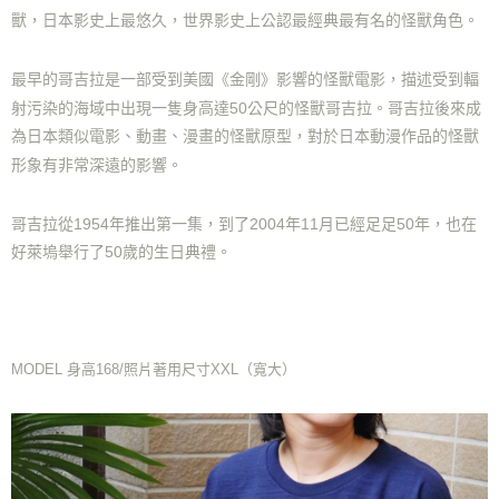
獸，日本影史上最悠久，世界影史上公認最經典最有名的怪獸角色。
最早的哥吉拉是一部受到美國《金剛》影響的怪獸電影，描述受到
輻
射污染的海域中出現一隻身高達50公尺的怪獸哥吉拉。哥吉拉後來成
為日本類似電影、動畫、漫畫
的怪獸原型，對於日本動漫作品的怪獸
形象有非常深遠的影響。
哥吉拉從1954年推出第一集，到了2004年11月已經足足50年，也在
好萊塢
舉行了50歲的生日典禮。
MODEL 身高168/照片著用尺寸XXL（寬大）