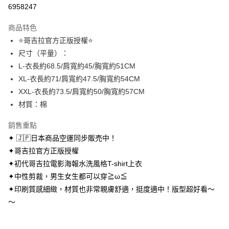
超商取貨付款
6958247
LINE Pay
商品特色
Apple Pay
⭐哥吉拉官方正版授權⭐
尺寸（平量）：
街口支付
L-衣長約68.5/肩寬約45/胸寬約51CM
悠遊付
XL-衣長約71/肩寬約47.5/胸寬約54CM
XXL-衣長約73.5/肩寬約50/胸寬約57CM
AFTEE先享後付
材質：棉
相關說明
【關於「AFTEE先享後付」】
銷售重點
ATM付款
AFTEE先享後付是「在收到商品之後才付款」的支付方式。 讓您購物簡單
便利好安心！
✦ 🇯🇵日本商品空運同步販売中！
１．簡單：不需註冊會員、不需綁卡、不需儲值。
✦哥吉拉官方正版授權
運送方式
２．便利：只要手機號碼，簡訊認證，即可結帳。
✦初代哥吉拉電影海報水洗風格T-shirt上衣
３．安心：先確認商品／服務後，再付款。
全家取貨付款
✦中性剪裁，男生女生都可以穿≧ω≦
每筆NT$70，滿NT$699(含以上)免運費
【「AFTEE先享後付」結帳流程】
✦印刷質感細緻，材質也非常親膚舒適，挺度適中！版型超好看～
１．於結帳方式選擇「AFTEE先享後付」後，將跳轉至「AFTEE先享後付」
付款後全家取貨
～
結帳頁面，進行簡訊認證並確認金額後，即可完成結帳。
２．訂單成立數日內，您將收到繳費通知簡訊。
每筆NT$70，滿NT$699(含以上)免運費
３．收到繳費通知簡訊後14天內，點擊此簡訊中的連結，可透過四大超商／