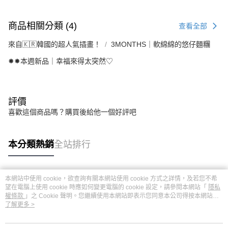
商品相關分類 (4)
查看全部
來自🇰🇷韓國的超人氣插畫！
3MONTHS｜軟綿綿的悠仔麵糰
✸✸本週新品｜幸福來得太突然♡
評價
喜歡這個商品嗎？購買後給他一個好評吧
本分類熱銷
全站排行
本網站中使用 cookie，欲查詢有關本網站使用 cookie 方式之詳情，及若您不希
熱門標籤
望在電腦上使用 cookie 時應如何變更電腦的 cookie 設定，請參閱本網站「
隱私
權條款
」之 Cookie 聲明。您繼續使用本網站即表示您同意本公司得按本網站使
用條款之 Cookie 聲明使用 cookie。
了解更多 >