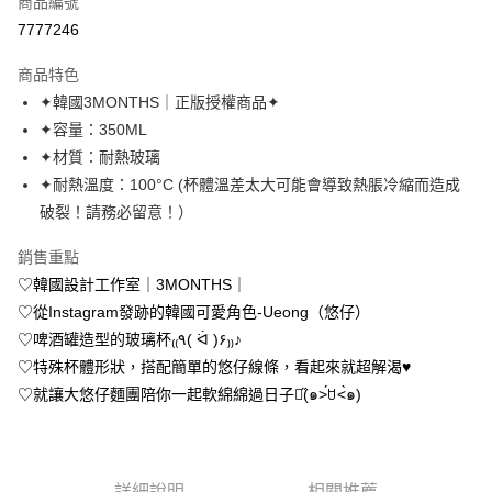
商品編號
超商取貨付款
7777246
LINE Pay
商品特色
Apple Pay
✦韓國3MONTHS｜正版授權商品✦
✦容量：350ML
街口支付
✦材質：耐熱玻璃
悠遊付
✦耐熱溫度：100°C (杯體溫差太大可能會導致熱脹冷縮而造成
破裂！請務必留意！）
Google Pay
銷售重點
AFTEE先享後付
♡韓國設計工作室｜3MONTHS｜
相關說明
♡從Instagram發跡的韓國可愛角色-Ueong（悠仔）
【關於「AFTEE先享後付」】
ATM付款
AFTEE先享後付是「在收到商品之後才付款」的支付方式。 讓您購物簡單
♡啤酒罐造型的玻璃杯₍₍٩( ᐛ )۶₎₎♪
便利好安心！
♡特殊杯體形狀，搭配簡單的悠仔線條，看起來就超解渴♥︎
１．簡單：不需註冊會員、不需綁卡、不需儲值。
運送方式
２．便利：只要手機號碼，簡訊認證，即可結帳。
♡就讓大悠仔麵團陪你一起軟綿綿過日子吧̋(๑˃́ꇴ˂̀๑)
３．安心：先確認商品／服務後，再付款。
全家取貨付款
每筆NT$70，滿NT$699(含以上)免運費
【「AFTEE先享後付」結帳流程】
１．於結帳方式選擇「AFTEE先享後付」後，將跳轉至「AFTEE先享後付」
付款後全家取貨
結帳頁面，進行簡訊認證並確認金額後，即可完成結帳。
詳細說明
相關推薦