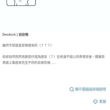
Deoduck | 迪迪鴨
雖然不知道是從哪裡來的（？？？）
但卻自然而然地跟悠仔成為朋友（？）
在他漫不經心的表情背後，
藏著與
表面上看起來完全不同的自我性格......
顯示電腦版詳細說明
客服