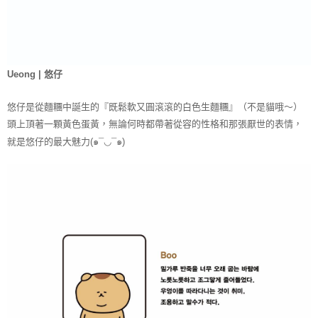
Ueong | 悠仔
悠仔是從麵糰中誕生的『既鬆軟又圓滾滾的白色生麵糰』
（不是貓哦～）
頭上頂著一顆黃色蛋黃，
無論何時都帶著從容的性格和那張厭世的表情，
就
是悠仔的最大魅力
(๑¯◡¯๑)