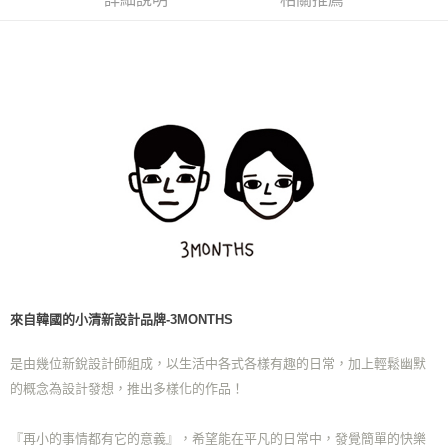
２．訂單成立數日內，您將收到繳費通知簡訊。
每筆NT$70，滿NT$699(含以上)免運費
３．收到繳費通知簡訊後14天內，點擊此簡訊中的連結，可透過四大超商／
ATM／網路銀行／等多元方式進行付款，方視為交易完成。
7-11取貨付款
※ 請注意：結帳手續完成當下不需立刻繳費，但若您需要取消訂單，請聯絡
每筆NT$70，滿NT$899(含以上)免運費
購買商品的店家。未經商家同意取消之訂單仍視為有效，需透過AFTEE先享
後付繳納相關費用。
付款後7-11取貨
※ 交易是否成功請以「AFTEE先享後付 」之結帳頁面顯示為準，若有關於
是否繳費成功／繳費後需取消欲退款等相關疑問，請聯繫「AFTEE先享後付
每筆NT$70，滿NT$899(含以上)免運費
客戶支援中心」
https://netprotections.freshdesk.com/support/home
宅配
【注意事項】
１．透過由恩沛科技股份有限公司提供之「AFTEE先享後付」服務完成之交
每筆NT$80，滿NT$899(含以上)免運費
易，需依本服務之必要範圍內提供個人資料，並將交易相關給付款項請求債
權轉讓予恩沛科技股份有限公司。
２．關於個人資料處理事宜，請瀏覽以下網址：
https://aftee.tw/terms/#terms3
３．未成年的使用者請事先徵得法定代理人或監護人之同意方可使用
來自韓國的小清新設計品牌-3MONTHS
「AFTEE先享後付」，若未經同意申辦者引起之損失，本公司不負相關責
任。
４．使用「AFTEE先享後付」時，將依據個別帳號之用戶狀況，依本公司即
是由幾位新銳設計師組成，以生活中
各式各樣有趣的日常，加上輕鬆幽默
時審查核予不同之上限額度；若仍有額度不足之情形，本公司將視審查結果
的概念為設計發想，
推出多樣化的作品！
請求用戶進行身份認證。
５．嚴禁一人註冊多個帳號或使用他人資訊註冊。若發現惡意使用之情形，
恩沛科技股份有限公司將有權停止該用戶之使用額度並採取法律行動。
『再小的事情都有它的意義』，
希望能在平凡的日常中，發覺簡單的快樂