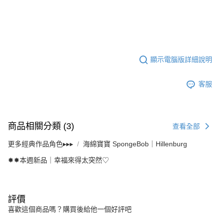
顯示電腦版詳細說明
客服
商品相關分類 (3)
查看全部
更多經典作品角色▸▸▸
海綿寶寶 SpongeBob｜Hillenburg
✸✸本週新品｜幸福來得太突然♡
評價
喜歡這個商品嗎？購買後給他一個好評吧