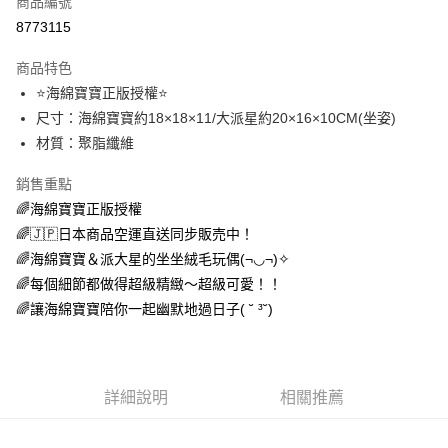
商品編號
超商取貨付款
8773115
LINE Pay
商品特色
Apple Pay
⭐️海綿寶寶正版授權⭐️
尺寸：海綿寶寶約18×18×11/大派星約20×16×10CM(坐姿)
街口支付
材質：聚脂纖維
悠遊付
銷售重點
AFTEE先享後付
🌈海綿寶寶正版授權
相關說明
🌈🇯🇵日本商品空運直送同步販売中！
【關於「AFTEE先享後付」】
🌈海綿寶寶＆派大星的坐坐絨毛玩偶(¬◡¬)✧
ATM付款
AFTEE先享後付是「在收到商品之後才付款」的支付方式。 讓您購物簡單
便利好安心！
🌈每個細節都做得超級精緻～超級可愛！！
１．簡單：不需註冊會員、不需綁卡、不需儲值。
🌈讓海綿寶寶陪你一起幽默地過日子( ˘ ³˘)
運送方式
２．便利：只要手機號碼，簡訊認證，即可結帳。
３．安心：先確認商品／服務後，再付款。
全家取貨付款
每筆NT$70，滿NT$699(含以上)免運費
【「AFTEE先享後付」結帳流程】
１．於結帳方式選擇「AFTEE先享後付」後，將跳轉至「AFTEE先享後付」
詳細說明
相關推薦
付款後全家取貨
結帳頁面，進行簡訊認證並確認金額後，即可完成結帳。
２．訂單成立數日內，您將收到繳費通知簡訊。
每筆NT$70，滿NT$699(含以上)免運費
３．收到繳費通知簡訊後14天內，點擊此簡訊中的連結，可透過四大超商／