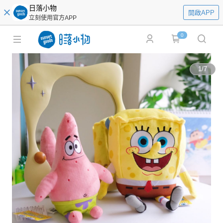
日落小物
開啟APP
立刻使用官方APP
0
1
/
7