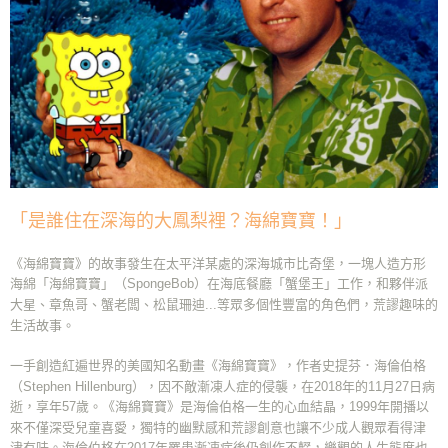
「是誰住在深海的大鳳梨裡？海綿寶寶！」
《海綿寶寶》的故事發生在太平洋某處的深海城市比奇堡，一塊人造方形
海綿「海綿寶寶」（SpongeBob）在海底餐廳「蟹堡王」工作，和夥伴派
大星、章魚哥、蟹老闆、松鼠珊迪...等眾多個性豐富的角色們，荒謬趣味的
生活故事。
一手創造紅遍世界的美國知名動畫《海綿寶寶》，作者史提芬．海倫伯格
（Stephen Hillenburg），因不敵漸凍人症的侵襲，在2018年的11月27日病
逝，享年57歲。《海綿寶寶》是海倫伯格一生的心血結晶，1999年開播以
來不僅深受兒童喜愛，獨特的幽默感和荒謬創意也讓不少成人觀眾看得津
津有味。海倫伯格在2017年罹患漸凍症後仍創作不輟，樂觀的人生態度也