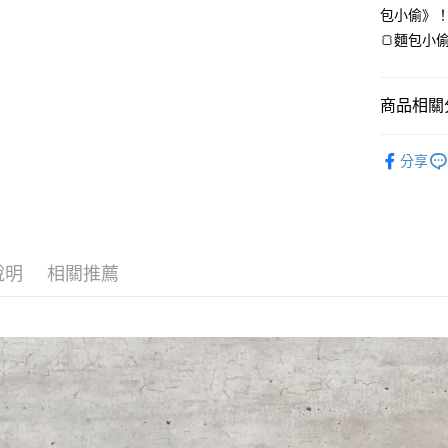
ATM付款
包小偷》
AFTEE
便利好安
🍞麵包小
１．簡單
２．便利
運送方式
３．安心
商品相關分
全家取貨
【「AFT
每筆NT$7
１．於結帳
💈歡迎光
付」結帳
分享
選品
付款後全
２．訂單
３．收到繳
✸✸本週
每筆NT$7
／ATM／
快樂沒有距
※ 請注意
7-11取貨
絡購買商品
✦幫生活
先享後付
每筆NT$7
說明
相關推薦
※ 交易是
✦除舊佈
是否繳費成
付款後7-1
付客戶支
每筆NT$7
【注意事
宅配
１．透過由
交易，需
每筆NT$8
求債權轉
２．關於
https://aft