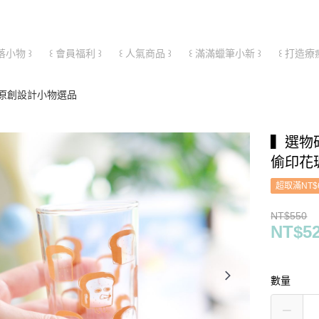
落小物 ꒱
꒰ 會員福利 ꒱
꒰ 人氣商品 ꒱
꒰ 滿滿蠟筆小新 ꒱
꒰ 打造療
原創設計小物選品
▍選物
偷印花
超取滿NT$
NT$550
NT$5
數量