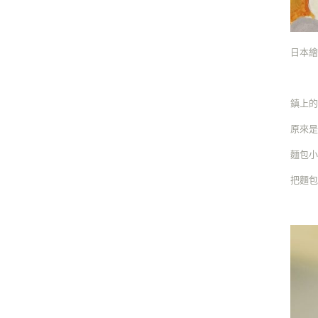
日本繪
鎮上
原來是
麵包
把麵