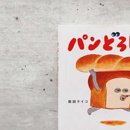
３．未成
「AFTE
任。
４．使用「
即時審查
結果請求
５．嚴禁
形，恩沛
動。