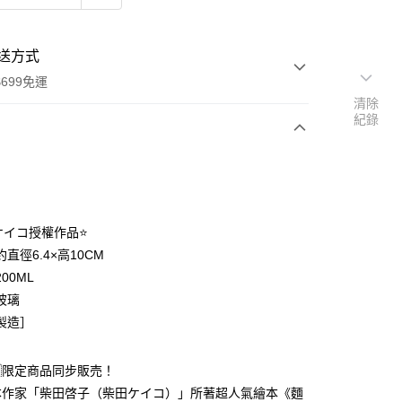
送方式
699免運
清除
紀錄
次付款
付款
ケイコ授權作品⭐
直徑6.4×高10CM
00ML
玻璃
製造］
享後付
🇵限定商品同步販売！
繪本作家「柴田啓子（柴田ケイコ）」所著超人氣繪本《麵
FTEE先享後付」】