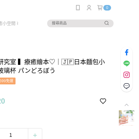
0
癒小空間 ꒱
研究室 ▍療癒繪本♡｜🇯🇵日本麵包小
玻璃杯 パンどろぼう
699免運
20