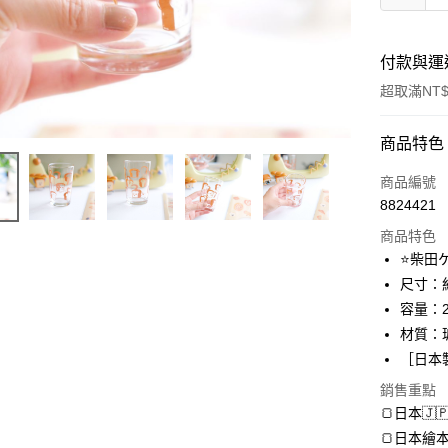
付款與運
超取滿NT$
付款方式
商品特色
信用卡一
商品編號
8824421
超商取貨
商品特色
LINE Pay
⭐柴田
尺寸：約
Apple Pay
容量：2
街口支付
材質：
［日本
悠遊付
銷售重點
AFTEE先
🍞日本
相關說明
🍞日本
【關於「A