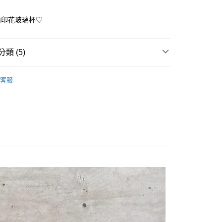
！
先享後付是「在收到商品之後才付款」的支付方式。 讓您購物簡單
心！
偷印花玻璃杯♡
：不需註冊會員、不需綁卡、不需儲值。
：只要手機號碼，簡訊認證，即可結帳。
：先確認商品／服務後，再付款。
類 (5)
付款
EE先享後付」結帳流程】
0，滿NT$699(含以上)免運費
方式選擇「AFTEE先享後付」後，將跳轉至「AFTEE先享後
臨>>｜日落選物研究室｜🔍
〔療癒系〕原創設計小物
頁面，進行簡訊認證並確認金額後，即可完成結帳。
客服
家取貨
成立數日內，您將收到繳費通知簡訊。
費通知簡訊後14天內，點擊此簡訊中的連結，可透過四大超商
新品｜幸福來得太突然♡
0，滿NT$699(含以上)免運費
網路銀行／等多元方式進行付款，方視為交易完成。
離｜🇯🇵日本商品同步販売！
：結帳手續完成當下不需立刻繳費，但若您需要取消訂單，請聯
付款
的店家。未經商家同意取消之訂單仍視為有效，需透過AFTEE
小小加分✦｜日常系美味餐具選品
繳納相關費用。
0，滿NT$899(含以上)免運費
否成功請以「AFTEE先享後付 」之結帳頁面顯示為準，若有關於
新✦｜遇見更好的自己
功／繳費後需取消欲退款等相關疑問，請聯繫「AFTEE先享後
1取貨
援中心」
https://netprotections.freshdesk.com/support/home
0，滿NT$899(含以上)免運費
項】
恩沛科技股份有限公司提供之「AFTEE先享後付」服務完成之
依本服務之必要範圍內提供個人資料，並將交易相關給付款項請
0，滿NT$899(含以上)免運費
讓予恩沛科技股份有限公司。
個人資料處理事宜，請瀏覽以下網址：
ee.tw/terms/#terms3