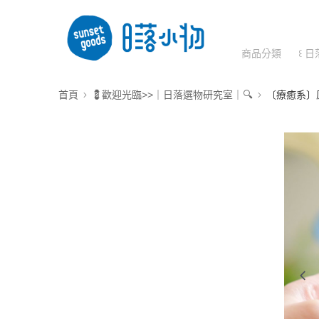
商品分類
꒰ 日
首頁
💈歡迎光臨>>｜日落選物研究室｜🔍
〔療癒系〕