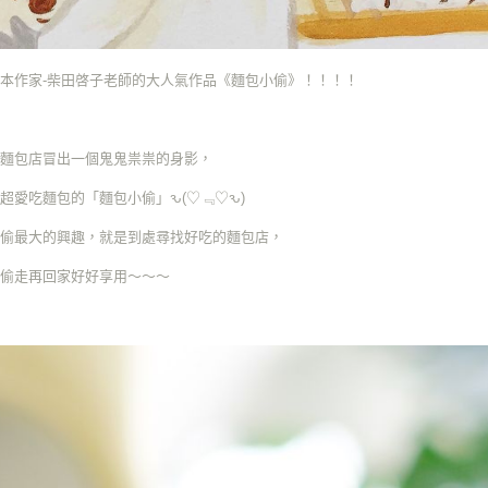
本作家-柴田啓子老師的大人氣作品《麵包小偷》！！！！
的麵包店冒出一個鬼鬼祟祟的身影，
超愛吃麵包的「麵包小偷」ԅ(♡﹃♡ԅ)
小偷最大的興趣，就是到處尋找好吃的麵包店，
包偷走再回家好好享用～～～