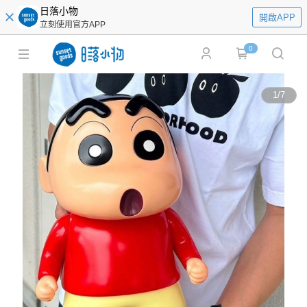
日落小物
開啟APP
立刻使用官方APP
0
1
/
7