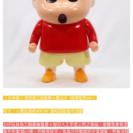
［ 日本製 ］野原新之助軟膠人偶公仔（經典配色Ver.）
尺寸：人偶全高約40CM/ 頭和四肢皆可活動
公仔玩具為工廠產線量產＋部分人工手塗上色之商品，故難免會有塗
裝不完美/微小擦、刮痕等狀況，皆為公仔製程的正常現象，恕無法接