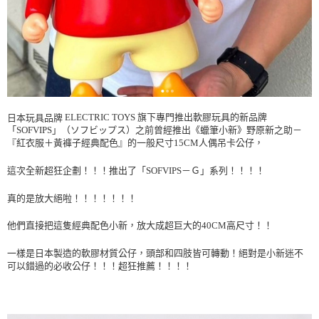
ELECTRIC TOYS
旗下專門推出軟膠玩具的新品牌
日本玩具品牌
「SOFVIPS」（ソフビップス）
之前曾經推出《蠟筆小新》野原新之助－
『紅衣服＋黃褲子經典配色』的
一般尺寸15CM人偶吊卡公仔，
這次全新超狂企劃！！！推出了「SOFVIPS－Ｇ」系列！！！！
真的是放大絕啦！！！！！！！
他們直接把這隻經典配色小新，放大成超巨大的40CM高尺寸！！
一樣是日本製造的軟膠材質公仔，頭部和四肢皆可轉動！絕對是小新迷不
可以錯過的必收公仔！！！超狂推薦！！！！