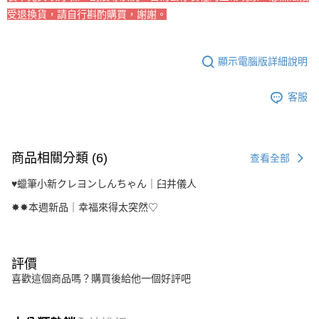
受退換貨，請自行斟酌購買，謝謝。
顯示電腦版詳細說明
客服
商品相關分類 (6)
查看全部
♥︎蠟筆小新クレヨンしんちゃん｜臼井儀人
✸✸本週新品｜幸福來得太突然♡
評價
喜歡這個商品嗎？購買後給他一個好評吧