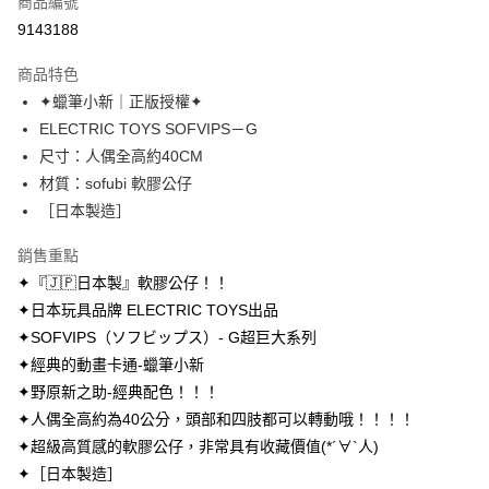
商品編號
超商取貨付款
9143188
LINE Pay
商品特色
Apple Pay
✦蠟筆小新｜正版授權✦
ELECTRIC TOYS SOFVIPS－G
街口支付
尺寸：人偶全高約40CM
悠遊付
材質：sofubi 軟膠公仔
［日本製造］
AFTEE先享後付
相關說明
銷售重點
【關於「AFTEE先享後付」】
✦『🇯🇵日本製』軟膠公仔！！
ATM付款
AFTEE先享後付是「在收到商品之後才付款」的支付方式。 讓您購物簡單
便利好安心！
✦日本玩具品牌 ELECTRIC TOYS出品
１．簡單：不需註冊會員、不需綁卡、不需儲值。
✦SOFVIPS（ソフビップス）- G超巨大系列
運送方式
２．便利：只要手機號碼，簡訊認證，即可結帳。
✦經典的動畫卡通-蠟筆小新
３．安心：先確認商品／服務後，再付款。
全家取貨付款
✦野原新之助-經典配色！！！
每筆NT$70，滿NT$699(含以上)免運費
【「AFTEE先享後付」結帳流程】
✦人偶全高約為40公分，頭部和四肢都可以轉動哦！！！！
１．於結帳方式選擇「AFTEE先享後付」後，將跳轉至「AFTEE先享後付」
付款後全家取貨
✦超級高質感的軟膠公仔，非常具有收藏價值(*´∀`人)
結帳頁面，進行簡訊認證並確認金額後，即可完成結帳。
２．訂單成立數日內，您將收到繳費通知簡訊。
每筆NT$70，滿NT$699(含以上)免運費
✦［日本製造］
３．收到繳費通知簡訊後14天內，點擊此簡訊中的連結，可透過四大超商／