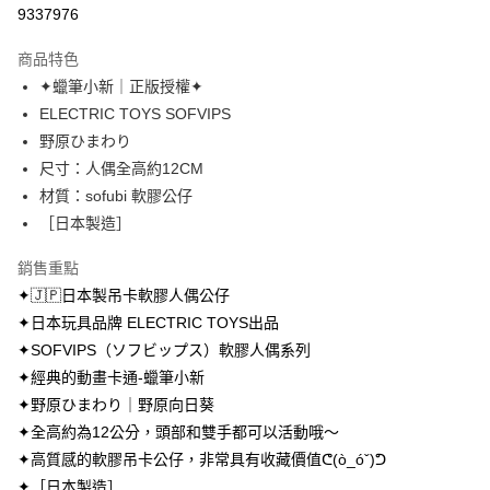
超商取貨付款
9337976
LINE Pay
商品特色
Apple Pay
✦蠟筆小新｜正版授權✦
ELECTRIC TOYS SOFVIPS
街口支付
野原ひまわり
悠遊付
尺寸：人偶全高約12CM
材質：sofubi 軟膠公仔
AFTEE先享後付
［日本製造］
相關說明
【關於「AFTEE先享後付」】
銷售重點
ATM付款
AFTEE先享後付是「在收到商品之後才付款」的支付方式。 讓您購物簡單
便利好安心！
✦🇯🇵日本製吊卡軟膠人偶公仔
１．簡單：不需註冊會員、不需綁卡、不需儲值。
✦日本玩具品牌 ELECTRIC TOYS出品
運送方式
２．便利：只要手機號碼，簡訊認證，即可結帳。
✦SOFVIPS（ソフビップス）軟膠人偶系列
３．安心：先確認商品／服務後，再付款。
全家取貨付款
✦經典的動畫卡通-蠟筆小新
每筆NT$70，滿NT$699(含以上)免運費
【「AFTEE先享後付」結帳流程】
✦野原ひまわり｜野原向日葵
１．於結帳方式選擇「AFTEE先享後付」後，將跳轉至「AFTEE先享後付」
付款後全家取貨
✦全高約為12公分，頭部和雙手都可以活動哦～
結帳頁面，進行簡訊認證並確認金額後，即可完成結帳。
２．訂單成立數日內，您將收到繳費通知簡訊。
每筆NT$70，滿NT$699(含以上)免運費
✦高質感的軟膠吊卡公仔，非常具有收藏價值ᕦ(ò_óˇ)ᕤ
３．收到繳費通知簡訊後14天內，點擊此簡訊中的連結，可透過四大超商／
✦［日本製造］