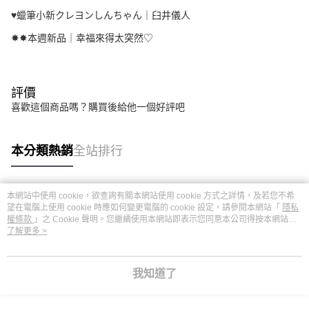
♥︎蠟筆小新クレヨンしんちゃん｜臼井儀人
✸✸本週新品｜幸福來得太突然♡
評價
喜歡這個商品嗎？購買後給他一個好評吧
本分類熱銷
全站排行
本網站中使用 cookie，欲查詢有關本網站使用 cookie 方式之詳情，及若您不希
熱門標籤
望在電腦上使用 cookie 時應如何變更電腦的 cookie 設定，請參閱本網站「
隱私
權條款
」之 Cookie 聲明。您繼續使用本網站即表示您同意本公司得按本網站使
用條款之 Cookie 聲明使用 cookie。
了解更多 >
我知道了