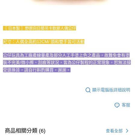
［ 日本製 ］野原向日葵吊卡軟膠人偶公仔
尺寸：人偶全高約12CM/ 頭和雙手皆可活動
公仔玩具為工廠產線量產及部分人工手塗上色之產品，故難免會有塗
裝不完美/微小擦、刮痕等狀況，皆為公仔製程的正常現象，恕無法接
受退換貨，請自行斟酌購買，謝謝。
顯示電腦版詳細說明
客服
商品相關分類 (6)
查看全部